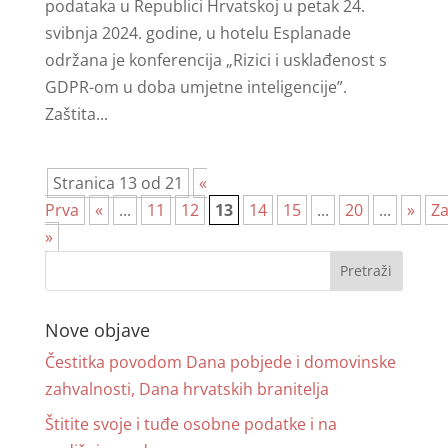
podataka u Republici Hrvatskoj u petak 24.
svibnja 2024. godine, u hotelu Esplanade
održana je konferencija „Rizici i usklađenost s
GDPR-om u doba umjetne inteligencije”.
Zaštita...
Stranica 13 od 21
«
Prva
«
...
11
12
13
14
15
...
20
...
»
Za
»
Nove objave
Čestitka povodom Dana pobjede i domovinske
zahvalnosti, Dana hrvatskih branitelja
Štitite svoje i tuđe osobne podatke i na