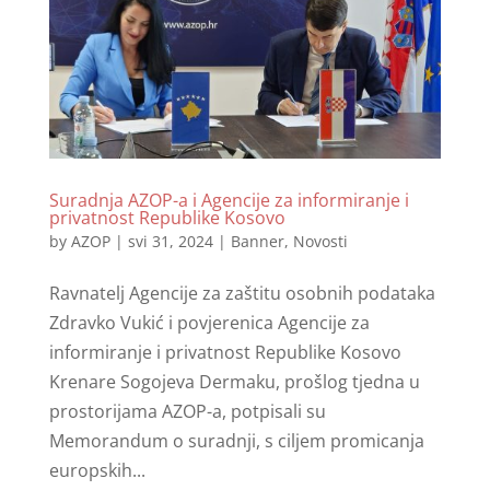
Suradnja AZOP-a i Agencije za informiranje i
privatnost Republike Kosovo
by
AZOP
|
svi 31, 2024
|
Banner
,
Novosti
Ravnatelj Agencije za zaštitu osobnih podataka
Zdravko Vukić i povjerenica Agencije za
informiranje i privatnost Republike Kosovo
Krenare Sogojeva Dermaku, prošlog tjedna u
prostorijama AZOP-a, potpisali su
Memorandum o suradnji, s ciljem promicanja
europskih...