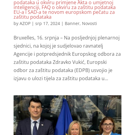
podataka u okviru primjene Akta o umjetnoj
inteligenciji, FAQ o okviru za zaštitu podataka
EU-a i SAD-a te novom europskom pečatu za
zaštitu podataka
by
AZOP
|
srp 17, 2024
|
Banner
,
Novosti
Bruxelles, 16. srpnja – Na posljednjoj plenarnoj
sjednici, na kojoj je sudjelovao ravnatelj
Agencije i potpredsjednik Europskog odbora za
zaštitu podataka Zdravko Vukić, Europski
odbor za zaštitu podataka (EDPB) usvojio je
izjavu o ulozi tijela za zaštitu podataka u...