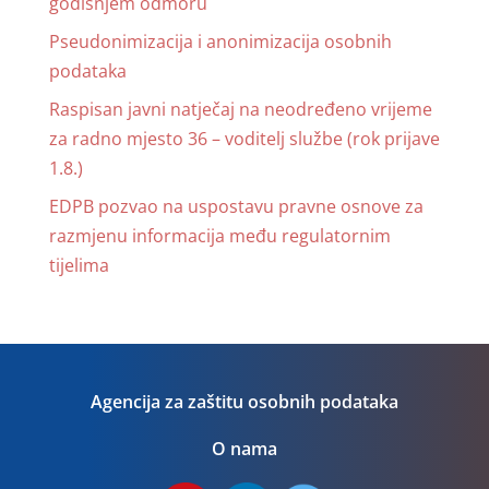
godišnjem odmoru
Pseudonimizacija i anonimizacija osobnih
podataka
Raspisan javni natječaj na neodređeno vrijeme
za radno mjesto 36 – voditelj službe (rok prijave
1.8.)
EDPB pozvao na uspostavu pravne osnove za
razmjenu informacija među regulatornim
tijelima
Agencija za zaštitu osobnih podataka
O nama