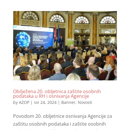
Obilježena 20. obljetnica zaštite osobnih
podataka u RH i osnivanja Agencije
by
AZOP
|
svi 24, 2024
|
Banner
,
Novosti
Povodom 20. obljetnice osnivanja Agencije za
zaštitu osobnih podataka i zaštite osobnih