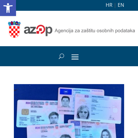
Open toolbar
HR
|
EN