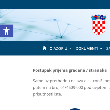
Open toolbar
O AZOP-U
DOKUMENTI
Z

Postupak prijema građana / stranaka
Samo uz prethodnu najavu elektroničkom
putem na broj 01/4609-000 pod uvjetom da
prisutnosti iste.