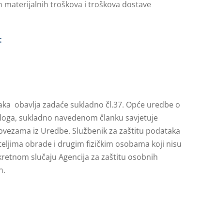
h materijalnih troškova i troškova dostave
:
aka obavlja zadaće sukladno čl.37. Opće uredbe o
taloga, sukladno navedenom članku savjetuje
obvezama iz Uredbe. Službenik za zaštitu podataka
teljima obrade i drugim fizičkim osobama koji nisu
kretnom slučaju Agencija za zaštitu osobnih
n.