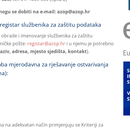
mogu se dobiti na e-mail: azop@azop.hr
 registar službenika za zaštitu podataka
ti obrade i imenovanje službenika za zaštitu
oničke pošte:
registar@azop.hr
i u njemu je potrebno
naziv, adresa, mjesto sjedišta, kontakt
).
oba mjerodavna za rješavanje ostvarivanja
ma):
a na adekvatan način primjenjuju se Kriteriji za