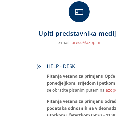

Upiti predstavnika medi
e-mail:
press@azop.hr
9
HELP - DESK
Pitanja vezana za primjenu Opće 
ponedjeljkom, srijedom i petkom 1
se obratite pisanim putem na
azop
Pitanja vezana za primjenu odred
podataka odnosnih na videonad
utorkom i četvrtkom 09:30 – 11:30