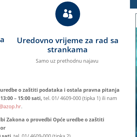

ja
Uredovno vrijeme za rad sa
strankama
Samo uz prethodnu najavu
uredbe o zaštiti podataka i ostala pravna pitanja
3:00 – 15:00 sati,
tel. 01/ 4609-000 (tipka 1) ili nam
@azop.hr
.
bi Zakona o provedbi Opće uredbe o zaštiti
zor
 sati
, tel. 01/ 4609-000 (tipka 2)