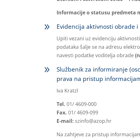
Informacije o statusu predmeta 
9
Evidencija aktivnosti obrade i
Upiti vezani uz evidenciju aktivnos
podataka šalje se na adresu elektr
navesti podatke voditelja obrade
(
9
Službenik za informiranje (os
prava na pristup informacija
Iva Kratzl
Tel.
01/ 4609-000
Fax.
01/ 4609-099
E-mail:
szinfo@azop.hr
Na zahtjeve za pristup informacijam