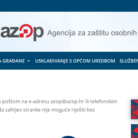
A GRAĐANE
USKLAĐIVANJE S OPĆOM UREDBOM
SLUŽBE
 poštom na e-adresu azop@azop.hr ili telefonskim
 zahtjev stranke nije moguće riješiti bez