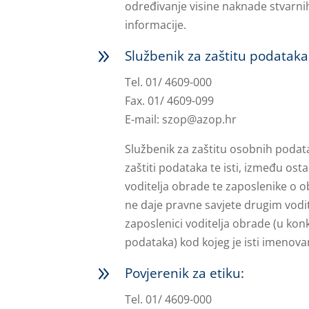
određivanje visine naknade stvarni
informacije.
9
Službenik za zaštitu podataka
Tel. 01/ 4609-000
Fax. 01/ 4609-099
E-mail:
szop@azop.hr
Službenik za zaštitu osobnih podat
zaštiti podataka te isti, između os
voditelja obrade te zaposlenike o 
ne daje pravne savjete drugim vodi
zaposlenici voditelja obrade (u kon
podataka) kod kojeg je isti imenova
9
Povjerenik za etiku:
Tel. 01/ 4609-000