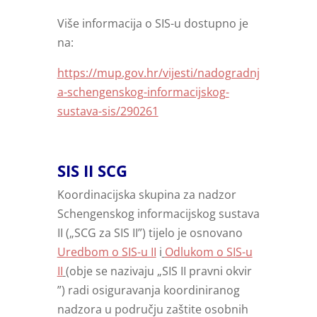
Više informacija o SIS-u dostupno je
na:
https://mup.gov.hr/vijesti/nadogradnj
a-schengenskog-informacijskog-
sustava-sis/290261
SIS II SCG
Koordinacijska skupina za nadzor
Schengenskog informacijskog sustava
II („SCG za SIS II”) tijelo je osnovano
Uredbom o SIS-u II
i
Odlukom o SIS-u
II
(obje se nazivaju „SIS II pravni okvir
”) radi osiguravanja koordiniranog
nadzora u području zaštite osobnih