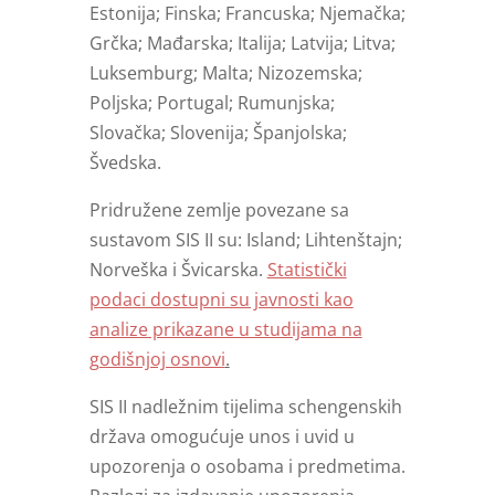
Estonija; Finska; Francuska; Njemačka;
Grčka; Mađarska; Italija; Latvija; Litva;
Luksemburg; Malta; Nizozemska;
Poljska; Portugal; Rumunjska;
Slovačka; Slovenija; Španjolska;
Švedska.
Pridružene zemlje povezane sa
sustavom SIS II su: Island; Lihtenštajn;
Norveška i Švicarska.
Statistički
podaci dostupni su javnosti kao
analize prikazane u studijama na
godišnjoj osnovi
.
SIS II nadležnim tijelima schengenskih
država omogućuje unos i uvid u
upozorenja o osobama i predmetima.