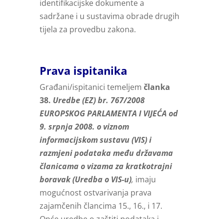
identifikacijske dokumente a
sadržane i u sustavima obrade drugih
tijela za provedbu zakona.
Prava ispitanika
Građani/ispitanici temeljem
članka
38.
Uredbe (EZ) br. 767/2008
EUROPSKOG PARLAMENTA I VIJEĆA od
9. srpnja 2008. o viznom
informacijskom sustavu (VIS) i
razmjeni podataka među državama
članicama o vizama za kratkotrajni
boravak (Uredba o VIS-u)
,
imaju
mogućnost ostvarivanja prava
zajamčenih člancima 15., 16., i 17.