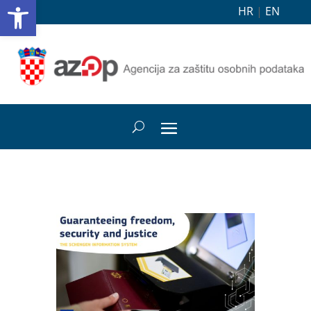
Open toolbar
HR
|
EN