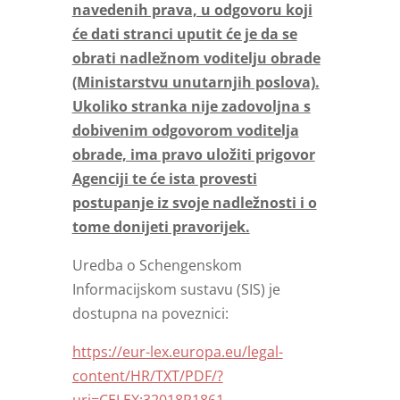
navedenih prava, u odgovoru koji
će dati stranci uputit će je da se
obrati nadležnom voditelju obrade
(Ministarstvu unutarnjih poslova).
Ukoliko stranka nije zadovoljna s
dobivenim odgovorom voditelja
obrade, ima pravo uložiti prigovor
Agenciji te će ista provesti
postupanje iz svoje nadležnosti i o
tome donijeti pravorijek.
Uredba o Schengenskom
Informacijskom sustavu (SIS) je
dostupna na poveznici:
https://eur-lex.europa.eu/legal-
content/HR/TXT/PDF/?