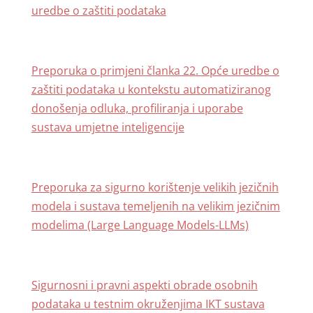
uredbe o zaštiti podataka
Preporuka o primjeni članka 22. Opće uredbe o
zaštiti podataka u kontekstu automatiziranog
donošenja odluka, profiliranja i uporabe
sustava umjetne inteligencije
Preporuka za sigurno korištenje velikih jezičnih
modela i sustava temeljenih na velikim jezičnim
modelima (Large Language Models-LLMs)
Sigurnosni i pravni aspekti obrade osobnih
podataka u testnim okruženjima IKT sustava