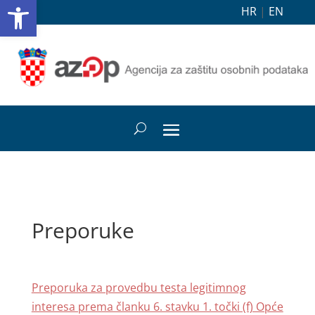
Open toolbar
HR
|
EN
Preporuke
Preporuka za provedbu testa legitimnog
interesa prema članku 6. stavku 1. točki (f) Opće