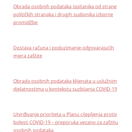
Obrada osobnih podataka ispitanika od strane
političkih stranaka i drugih sudionika izborne
promidžbe
Dostava računa i poduzimanje odgovarajućih
mjera zaštite
Obrada osobnih podataka klijenata u uslužnim
djelatnostima u kontekstu suzbijanja COVID-19
Utvrđivanje prioriteta u Planu cijepljenja protiv
bolesti COVID-19 – preporuka vezano za zaštitu
osobnih podataka