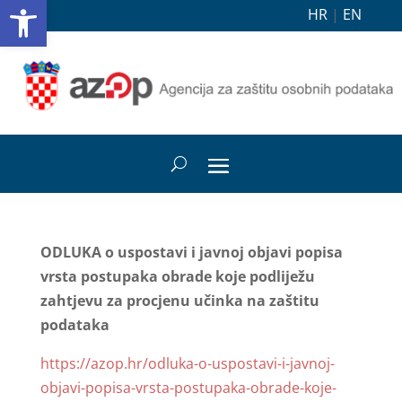
Open toolbar
HR
|
EN
ODLUKA o uspostavi i javnoj objavi popisa
vrsta postupaka obrade koje podliježu
zahtjevu za procjenu učinka na zaštitu
podataka
https://azop.hr/odluka-o-uspostavi-i-javnoj-
objavi-popisa-vrsta-postupaka-obrade-koje-