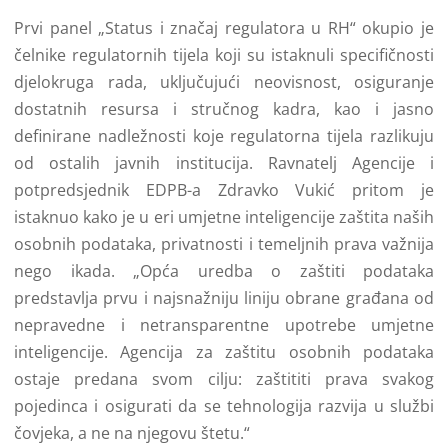
Prvi panel „Status i značaj regulatora u RH“ okupio je
čelnike regulatornih tijela koji su istaknuli specifičnosti
djelokruga rada, uključujući neovisnost, osiguranje
dostatnih resursa i stručnog kadra, kao i jasno
definirane nadležnosti koje regulatorna tijela razlikuju
od ostalih javnih institucija. Ravnatelj Agencije i
potpredsjednik EDPB-a Zdravko Vukić pritom je
istaknuo kako je u eri umjetne inteligencije zaštita naših
osobnih podataka, privatnosti i temeljnih prava važnija
nego ikada. „Opća uredba o zaštiti podataka
predstavlja prvu i najsnažniju liniju obrane građana od
nepravedne i netransparentne upotrebe umjetne
inteligencije. Agencija za zaštitu osobnih podataka
ostaje predana svom cilju: zaštititi prava svakog
pojedinca i osigurati da se tehnologija razvija u službi
čovjeka, a ne na njegovu štetu.“