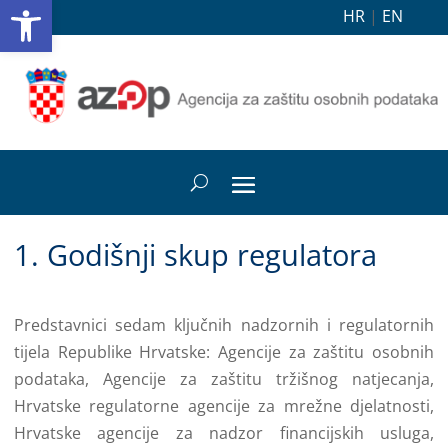
Open toolbar
HR
|
EN
1. Godišnji skup regulatora
Predstavnici sedam ključnih nadzornih i regulatornih
tijela Republike Hrvatske: Agencije za zaštitu osobnih
podataka, Agencije za zaštitu tržišnog natjecanja,
Hrvatske regulatorne agencije za mrežne djelatnosti,
Hrvatske agencije za nadzor financijskih usluga,