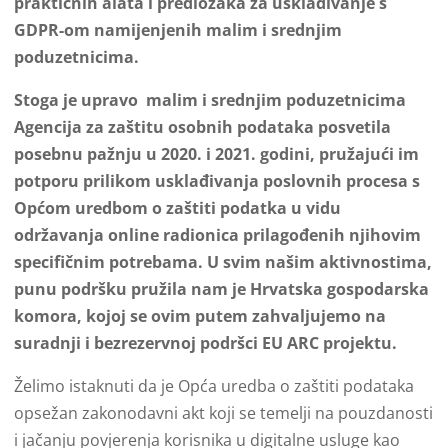
praktičnih alata i predložaka za usklađivanje s
GDPR-om namijenjenih malim i srednjim
poduzetnicima.
Stoga je upravo malim i srednjim poduzetnicima
Agencija za zaštitu osobnih podataka posvetila
posebnu pažnju u 2020. i 2021. godini, pružajući im
potporu prilikom usklađivanja poslovnih procesa s
Općom uredbom o zaštiti podatka u vidu
održavanja online radionica prilagođenih njihovim
specifičnim potrebama. U svim našim aktivnostima,
punu podršku pružila nam je Hrvatska gospodarska
komora, kojoj se ovim putem zahvaljujemo na
suradnji i bezrezervnoj podršci EU ARC projektu.
Želimo istaknuti da je Opća uredba o zaštiti podataka
opsežan zakonodavni akt koji se temelji na pouzdanosti
i jačanju povjerenja korisnika u digitalne usluge kao