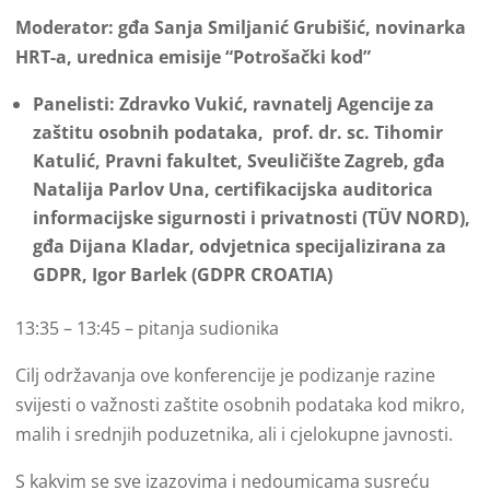
Moderator: gđa Sanja Smiljanić Grubišić, novinarka
HRT-a, urednica emisije “Potrošački kod”
Panelisti: Zdravko Vukić, ravnatelj Agencije za
zaštitu osobnih podataka, prof. dr. sc. Tihomir
Katulić, Pravni fakultet, Sveuličište Zagreb, gđa
Natalija Parlov Una, certifikacijska auditorica
informacijske sigurnosti i privatnosti (TÜV NORD),
gđa Dijana Kladar, odvjetnica specijalizirana za
GDPR,
Igor Barlek (GDPR CROATIA)
13:35 – 13:45 – pitanja sudionika
Cilj održavanja ove konferencije je podizanje razine
svijesti o važnosti zaštite osobnih podataka kod mikro,
malih i srednjih poduzetnika, ali i cjelokupne javnosti.
S kakvim se sve izazovima i nedoumicama susreću