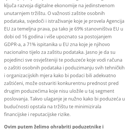
ključa razvoja digitalne ekonomije na jedinstvenom
unutarnjem tržištu. O važnosti zaštite osobnih
podataka, svjedoči i istraživanje koje je provela Agencija
EU za temeljna prava, pa tako je 69% stanovništva EU u
dobi od 16 godina i više upoznato sa postojanjem
GDPR-a, a 71% ispitanika u EU zna koje je njihovo
nacionalno tijelo za zaštitu podataka. Jasno je da su
pojedinci sve osvješteniji te poduzeće koje vodi računa
o zaštiti osobnih podataka i poduzimanju svih tehničkih
i organizacijskih mjera kako bi podaci bili adekvatno
zaštićeni, može ostvariti konkurentnu prednost pred
drugim poduzećima koje nisu uložile u taj segment
poslovanja. Takvo ulaganje je nužno kako bi poduzeća u
budućnosti opstala na tržištu te minimizirala
financijske i reputacijske rizike.
Ovim putem želimo ohrabriti poduzetnike i