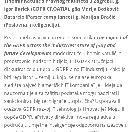
Tihomir Katulić s Pravnog fakulteta u Zagrebu, g.
Igor Barlek (GDPR CROATIA), gđa Marija Bošković
Batarelo (Parser compliance) i g. Marijan Bračić
(Poslovna Inteligencija).
Prvu panel raspravu na engleskom jeziku
The impact of
the GDPR across the industries: state of play and
future developments
moderirat će Tihomir Katulić, a
predstavnici nadzornih tijela, IT i GDPR stručnjaci
diskutirat će o utjecaju GDPR-a na IT industriju. Kako je
biti regulator u zemlji u kojoj se nalaze europska
sjedišta najvećih američkih IT kompanija? Je li ideja da
nadzorna tijela za zaštitu podataka mogu nadzirati i
sankcionirati big tech igrače utopistička? Usporava li i
otežava GDPR razvoj IT tehnologija i inovacije? Mogu li
uopće GDPR, ePrivacy direktiva i nova regulativa u
područuju umjetne inteligencije odgovoriti na izazove u