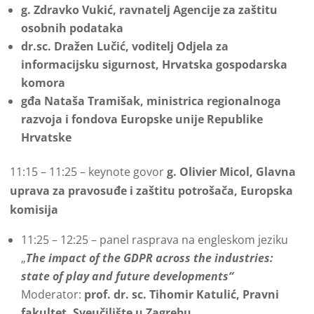
g. Zdravko Vukić, ravnatelj Agencije za zaštitu
osobnih podataka
dr.sc. Dražen Lučić, voditelj Odjela za
informacijsku sigurnost, Hrvatska gospodarska
komora
gđa Nataša Tramišak, ministrica regionalnoga
razvoja i fondova Europske unije Republike
Hrvatske
11:15 – 11:25 – keynote govor
g. Olivier Micol, Glavna
uprava za pravosuđe i zaštitu potrošača, Europska
komisija
11:25 – 12:25 – panel rasprava na engleskom jeziku
„
The impact of the GDPR across the industries:
state of play and future developments“
Moderator:
prof. dr. sc. Tihomir Katulić, Pravni
fakultet, Sveučilište u Zagrebu,