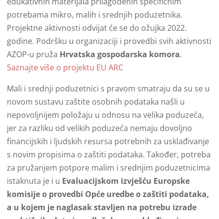
edukativnih materijala prilagođenih specifičnim
potrebama mikro, malih i srednjih poduzetnika.
Projektne aktivnosti odvijat će se do ožujka 2022.
godine. Podršku u organizaciji i provedbi svih aktivnosti
AZOP-u pruža
Hrvatska gospodarska komora
.
Saznajte više o projektu EU ARC
Mali i srednji poduzetnici s pravom smatraju da su se u
novom sustavu zaštite osobnih podataka našli u
nepovoljnijem položaju u odnosu na velika poduzeća,
jer za razliku od velikih poduzeća nemaju dovoljno
financijskih i ljudskih resursa potrebnih za usklađivanje
s novim propisima o zaštiti podataka. Također, potreba
za pružanjem potpore malim i srednjim poduzetnicima
istaknuta je i u
Evaluacijskom izvješću Europske
komisije o provedbi Opće uredbe o zaštiti podataka,
a u kojem je naglasak stavljen na potrebu izrade