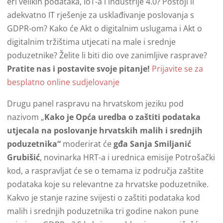
eri velikih podataka, IoT-a i industrije 4.0? Postoji li
adekvatno IT rješenje za usklađivanje poslovanja s
GDPR-om? Kako će Akt o digitalnim uslugama i Akt o
digitalnim tržištima utjecati na male i srednje
poduzetnike? Želite li biti dio ove zanimljive rasprave?
Pratite nas i postavite svoje pitanje!
Prijavite se za
besplatno online sudjelovanje
Drugu panel raspravu na hrvatskom jeziku pod
nazivom „
Kako je Opća uredba o zaštiti podataka
utjecala na poslovanje hrvatskih malih i srednjih
poduzetnika“
moderirat će
gđa Sanja Smiljanić
Grubišić
, novinarka HRT-a i urednica emisije Potrošački
kod, a raspravljat će se o temama iz područja zaštite
podataka koje su relevantne za hrvatske poduzetnike.
Kakvo je stanje razine svijesti o zaštiti podataka kod
malih i srednjih poduzetnika tri godine nakon pune