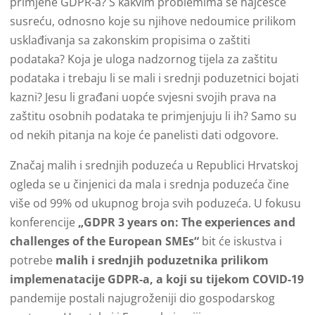
primjene GDPR-a? S kakvim problemima se najčešće
susreću, odnosno koje su njihove nedoumice prilikom
usklađivanja sa zakonskim propisima o zaštiti
podataka? Koja je uloga nadzornog tijela za zaštitu
podataka i trebaju li se mali i srednji poduzetnici bojati
kazni? Jesu li građani uopće svjesni svojih prava na
zaštitu osobnih podataka te primjenjuju li ih? Samo su
od nekih pitanja na koje će panelisti dati odgovore.
Značaj malih i srednjih poduzeća u Republici Hrvatskoj
ogleda se u činjenici da mala i srednja poduzeća čine
više od 99% od ukupnog broja svih poduzeća. U fokusu
konferencije
„GDPR 3 years on: The experiences and
challenges of the European SMEs“
bit će iskustva i
potrebe
malih i srednjih poduzetnika prilikom
implemenatacije GDPR-a, a koji su tijekom COVID-19
pandemije postali najugroženiji dio gospodarskog