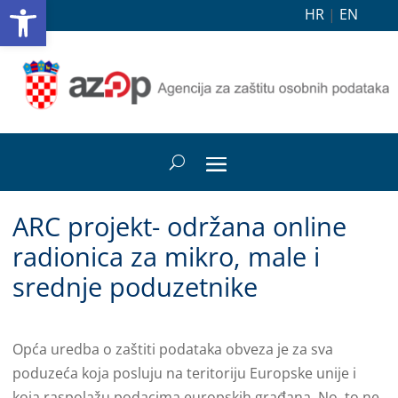
Open toolbar
HR
|
EN
ARC projekt- održana online
radionica za mikro, male i
srednje poduzetnike
Opća uredba o zaštiti podataka obveza je za sva
poduzeća koja posluju na teritoriju Europske unije i
koja raspolažu podacima europskih građana. No, to ne