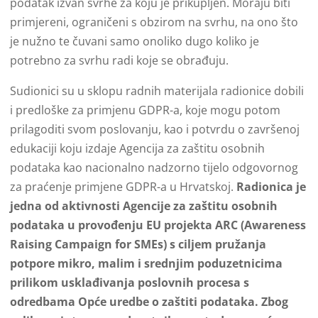
podatak izvan svrhe za koju je prikupljen. Moraju biti
primjereni, ograničeni s obzirom na svrhu, na ono što
je nužno te čuvani samo onoliko dugo koliko je
potrebno za svrhu radi koje se obrađuju.
Sudionici su u sklopu radnih materijala radionice dobili
i predloške za primjenu GDPR-a, koje mogu potom
prilagoditi svom poslovanju, kao i potvrdu o završenoj
edukaciji koju izdaje Agencija za zaštitu osobnih
podataka kao nacionalno nadzorno tijelo odgovornog
za praćenje primjene GDPR-a u Hrvatskoj.
Radionica je
jedna od aktivnosti Agencije za zaštitu osobnih
podataka u provođenju EU projekta ARC (Awareness
Raising Campaign for SMEs) s ciljem pružanja
potpore mikro, malim i srednjim poduzetnicima
prilikom usklađivanja poslovnih procesa s
odredbama Opće uredbe o zaštiti podataka. Zbog