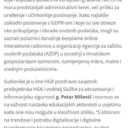
mora predstavljati administrativni teret, već priliku za
uređenije i učinkovitije poslovanje. Kako najlakše
uskladiti poslovanje s GDPR-om i koje su sve obveze
oko prikupljanja i obrade osobnih podataka, mogli su
saznati polaznici današnje besplatne online
interaktivne radionice u organizaciji Agencije za zaštitu
osobnih podataka (AZOP) u suradnji s Hrvatskom
gospodarskom komorom, namijenjenoj mikro, malim i
srednjim poduzetnicima.
Sudionike je u ime HGK pozdravio savjetnik
predsjednika HGK i voditelj Službe za obrazovanje i
informacijsku sigurnost
g. Petar Mišević
i osvrnuo se
na važnost nastavka edukacijskih aktivnosti u uvjetima
kada one nisu moguće u klasičnom obliku. “S obzirom
na trendove i potrebu digitalizacije i digitalne
transformacije hrvatskoga gospodarstva, ovakve