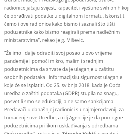
radionice jačaju svijest, kapacitet i vještine svih onih koji
će obrađivati podatke u digitalnom formatu. Iskoristit
ćemo i ove radionice kako bismo i saznali što tišti
poduzetnike kako bismo reagirali prema nadležnim
ministarstvima”, rekao je g. Mišević.
“Želimo i dalje odraditi svoj posao u ovo vrijeme
pandemije i pomoći mikro, malim i srednjim
poduzetnicima da shvate da je ulaganje u zaštitu
osobnih podataka i informacijsku sigurnost ulaganje
koje će se isplatiti. Od 25. svibnja 2018. kada je Opća
uredba o zaštiti podataka (GDPR) stupila na snagu,
posvetili smo se edukaciji, a ne samo sankcijama.
Predavači u današnjoj radionici su najmjerodavniji za
tumačenje ove Uredbe, a cilj Agencije je da pomogne
poduzetnicima prilikom usklađivanja s odredbama
Opće uredbe”, rekao je g.
Zdravko Vukić
, ravnatelj