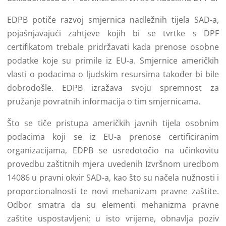
EDPB potiče razvoj smjernica nadležnih tijela SAD-a,
pojašnjavajući zahtjeve kojih bi se tvrtke s DPF
certifikatom trebale pridržavati kada prenose osobne
podatke koje su primile iz EU-a. Smjernice američkih
vlasti o podacima o ljudskim resursima također bi bile
dobrodošle. EDPB izražava svoju spremnost za
pružanje povratnih informacija o tim smjernicama.
Što se tiče pristupa američkih javnih tijela osobnim
podacima koji se iz EU-a prenose certificiranim
organizacijama, EDPB se usredotočio na učinkovitu
provedbu zaštitnih mjera uvedenih Izvršnom uredbom
14086 u pravni okvir SAD-a, kao što su načela nužnosti i
proporcionalnosti te novi mehanizam pravne zaštite.
Odbor smatra da su elementi mehanizma pravne
zaštite uspostavljeni; u isto vrijeme, obnavlja poziv