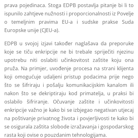
prava pojedinaca. Stoga EDPB postavlja pitanje bi li to
ispunilo zahtjeve nužnosti i proporcionalnosti iz Povelje
o temeljnim pravima EU-a i sudske prakse Suda
Europske unije (CJEU-a).
EDPB u svojoj izjavi također naglašava da preporuke
koje se tiču ​​enkripcije ne bi trebale spriječiti njezinu
upotrebu niti oslabiti učinkovitost zaštite koju ona
pruža. Na primjer, uvođenje procesa na strani klijenta
koji omogućuje udaljeni pristup podacima prije nego
što se šifriraju i pošalju komunikacijskim kanalom ili
nakon što se dekriptiraju kod primatelja, u praksi bi
oslabilo šifriranje. Očuvanje zaštite i učinkovitosti
enkripcije važno je kako bi se izbjegao negativan utjecaj
na poštivanje privatnog života i povjerljivosti te kako bi
se osigurala zaštita slobode izražavanja i gospodarskog
rasta koji ovise o pouzdanim tehnologijama.