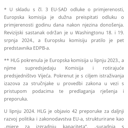
* U skladu s čl. 3 EU-SAD odluke o primjerenosti,
Europska komisija je dužna preispitati odluku o
primjerenosti godinu dana nakon njezina donošenja.
Revizijski sastanak održan je u Washingtonu 18. i 19.
srpnja 2024., a Europsku komisiju pratilo je pet
predstavnika EDPB-a.
** HLG pokrenula je Europska komisija u lipnju 2023., a
njime supredsjedaju Komisija i rotirajuće
predsjedništvo Vijeća. Pokrenut je s ciljem istraživanja
izazova za stručnjake u provedbi zakona u vezi s
pristupom podacima te predlaganja rješenja i
preporuka.
U lipnju 2024. HLG je objavio 42 preporuke za daljnji
razvoj politika i zakonodavstva EU-a, strukturirane kao
„mjere za izgradnju kapaciteta“, „suradnja s