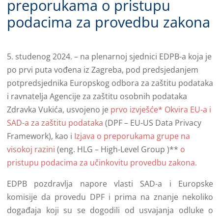
preporukama o pristupu
podacima za provedbu zakona
5. studenog 2024. – na plenarnoj sjednici EDPB-a koja je
po prvi puta vođena iz Zagreba, pod predsjedanjem
potpredsjednika Europskog odbora za zaštitu podataka
i ravnatelja Agencije za zaštitu osobnih podataka
Zdravka Vukića, usvojeno je
prvo izvješće* Okvira EU-a i
SAD-a za zaštitu podataka
(DPF – EU-US Data Privacy
Framework), kao i
Izjava o preporukama grupe na
visokoj razini
(eng. HLG – High-Level Group )**
o
pristupu podacima za učinkovitu provedbu zakona.
EDPB pozdravlja napore vlasti SAD-a i Europske
komisije da provedu DPF i prima na znanje nekoliko
događaja koji su se dogodili od usvajanja odluke o