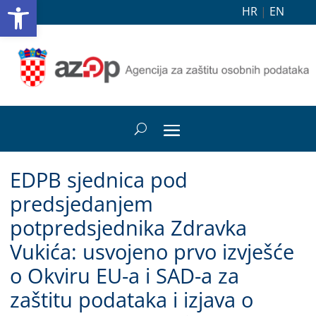
Open toolbar
HR
|
EN
EDPB sjednica pod
predsjedanjem
potpredsjednika Zdravka
Vukića: usvojeno prvo izvješće
o Okviru EU-a i SAD-a za
zaštitu podataka i izjava o