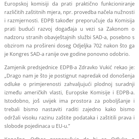
Europskoj komisiji da prati praktično funkcioniranje
različitih zaštitnih mjera, npr. provedba načela nužnosti
i razmjernosti. EDPB također preporučuje da Komisija
prati budući razvoj događaja u vezi sa Zakonom o
nadzoru stranih obavještajnih službi SAD-a, posebno s
obzirom na prošireni doseg Odjeljka 702 nakon što ga
je Kongres SAD-a ranije ove godine ponovno odobrio.
Zamjenik predsjednice EDPB-a Zdravko Vukić rekao je:
„Drago nam je što je postignut napredak od donošenja
odluke o primjerenosti zahvaljujući plodnoj suradnji
između američkih vlasti, Europske Komisije i EDPB-a.
Istodobno, još uvijek ima prostora za poboljšanje i
trebali bismo nastaviti raditi zajedno kako bismo
održali visoku razinu zaštite podataka i zaštitili prava i
slobode pojedinaca u EU-u.”