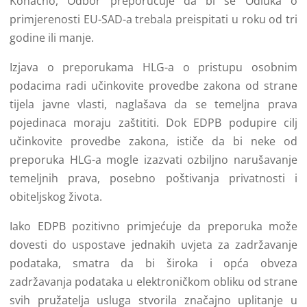
Konačno, Odbor preporučuje da bi se Odluka o
primjerenosti EU-SAD-a trebala preispitati u roku od tri
godine ili manje.
Izjava o preporukama HLG-a o pristupu osobnim
podacima radi učinkovite provedbe zakona od strane
tijela javne vlasti, naglašava da se temeljna prava
pojedinaca moraju zaštititi. Dok EDPB podupire cilj
učinkovite provedbe zakona, ističe da bi neke od
preporuka HLG-a mogle izazvati ozbiljno narušavanje
temeljnih prava, posebno poštivanja privatnosti i
obiteljskog života.
Iako EDPB pozitivno primjećuje da preporuka može
dovesti do uspostave jednakih uvjeta za zadržavanje
podataka, smatra da bi široka i opća obveza
zadržavanja podataka u elektroničkom obliku od strane
svih pružatelja usluga stvorila značajno uplitanje u