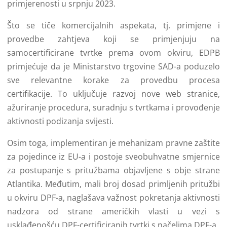
primjerenosti u srpnju 2023.
Što se tiče komercijalnih aspekata, tj. primjene i
provedbe zahtjeva koji se primjenjuju na
samocertificirane tvrtke prema ovom okviru, EDPB
primjećuje da je Ministarstvo trgovine SAD-a poduzelo
sve relevantne korake za provedbu procesa
certifikacije. To uključuje razvoj nove web stranice,
ažuriranje procedura, suradnju s tvrtkama i provođenje
aktivnosti podizanja svijesti.
Osim toga, implementiran je mehanizam pravne zaštite
za pojedince iz EU-a i postoje sveobuhvatne smjernice
za postupanje s pritužbama objavljene s obje strane
Atlantika. Međutim, mali broj dosad primljenih pritužbi
u okviru DPF-a, naglašava važnost pokretanja aktivnosti
nadzora od strane američkih vlasti u vezi s
usklađenošću DPF-certificiranih tvrtki s načelima DPF-a.