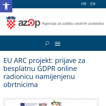
Open toolbar
HR
|
EN
EU ARC projekt: prijave za
besplatnu GDPR online
radionicu namijenjenu
obrtnicima