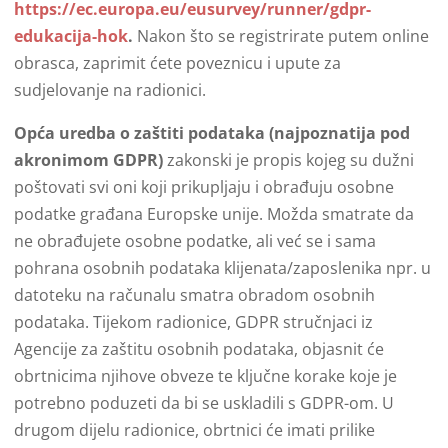
https://ec.europa.eu/eusurvey/runner/gdpr-
edukacija-hok
.
Nakon što se registrirate putem online
obrasca, zaprimit ćete poveznicu i upute za
sudjelovanje na radionici.
Opća uredba o zaštiti podataka (najpoznatija pod
akronimom GDPR)
zakonski je propis kojeg su dužni
poštovati svi oni koji prikupljaju i obrađuju osobne
podatke građana Europske unije. Možda smatrate da
ne obrađujete osobne podatke, ali već se i sama
pohrana osobnih podataka klijenata/zaposlenika npr. u
datoteku na računalu smatra obradom osobnih
podataka. Tijekom radionice, GDPR stručnjaci iz
Agencije za zaštitu osobnih podataka, objasnit će
obrtnicima njihove obveze te ključne korake koje je
potrebno poduzeti da bi se uskladili s GDPR-om. U
drugom dijelu radionice, obrtnici će imati prilike