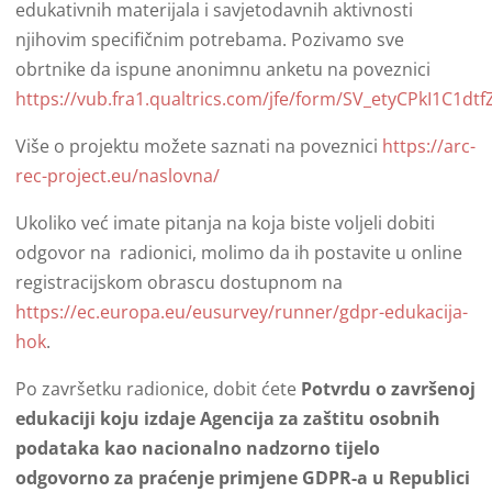
edukativnih materijala i savjetodavnih aktivnosti
njihovim specifičnim potrebama. Pozivamo sve
obrtnike da ispune anonimnu anketu na poveznici
https://vub.fra1.qualtrics.com/jfe/form/SV_etyCPkI1C1dtf
Više o projektu možete saznati na poveznici
https://arc-
rec-project.eu/naslovna/
Ukoliko već imate pitanja na koja biste voljeli dobiti
odgovor na radionici, molimo da ih postavite u online
registracijskom obrascu dostupnom na
https://ec.europa.eu/eusurvey/runner/gdpr-edukacija-
hok
.
Po završetku radionice, dobit ćete
Potvrdu o završenoj
edukaciji koju izdaje Agencija za zaštitu osobnih
podataka kao nacionalno nadzorno tijelo
odgovorno za praćenje primjene GDPR-a u Republici