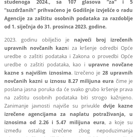
studenoga 2024.,
sa 107 glasova “za” i 5
“suzdržanih”
prihvaćeno je Godišnje izvješće o radu
Agencije za zaštitu osobnih podataka za razdoblje
od 1. siječnja do 31. prosinca 2023. godine.
2023. godinu obilježio je
najveći broj izrečenih
upravnih novčanih kazn
i za kršenje odredbi Opće
uredbe o zaštiti podataka i Zakona o provedbi Opće
uredbe o zaštiti podataka, kao i
upravne novčane
kazne s najvišim iznosima
. Izrečeno je
28 upravnih
novčanih kazni u iznosu 8.27 milijuna eura
čime je
poslana jasna poruka da će svako grubo kršenje prava
na zaštitu osobnih podataka biti strogo kažnjeno.
Zanimanje javnosti najviše su privukle
dvije kazne
izrečene agencijama za naplatu potraživanja, u
iznosima od 2.26 i 5.47 milijuna eura
, a koje su
između ostalog izrečene zbog nepoduzimanja