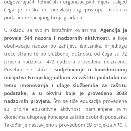
odgovarajućih tehničkih i organizacijskih mjera uslijed
čega je došlo do neovlaštenog pristupa osobnim
podacima značajnog broja građana.
U skladu sa svojim istražnim ovlastima,
Agencija je
provela 544 nazora i nadzornih aktivnosti
, a koje
obuhvaćaju nadzor po zahtjevu ispitanika, prijedlogu
treće strane te po službenoj dužnosti, od čega su 72
izravna nadzora i 472 nadzora provedena neizravno.
Posebno se ističe i
sudjelovanje u koordiniranoj
inicijativi Europskog odbora za zaštitu podataka na
temu imenovanja i uloge službenika za zaštitu
podataka, a u okviru koje je provedeno 3038
nadzornih provjera
. Što se tiče edukacija provedene
su brojne edukativne aktivnosti namijenjene svim
dionicima ukupnog koncepta zaštite osobnih podataka.
Također je nastavljeno s provedbom EU projekta ARC II,