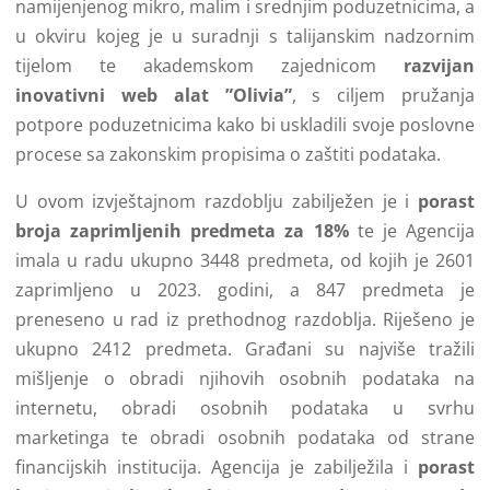
namijenjenog mikro, malim i srednjim poduzetnicima, a
u okviru kojeg je u suradnji s talijanskim nadzornim
tijelom te akademskom zajednicom
razvijan
inovativni web alat ”Olivia”
, s ciljem pružanja
potpore poduzetnicima kako bi uskladili svoje poslovne
procese sa zakonskim propisima o zaštiti podataka.
U ovom izvještajnom razdoblju zabilježen je i
porast
broja zaprimljenih predmeta za 18%
te je Agencija
imala u radu ukupno 3448 predmeta, od kojih je 2601
zaprimljeno u 2023. godini, a 847 predmeta je
preneseno u rad iz prethodnog razdoblja. Riješeno je
ukupno 2412 predmeta. Građani su najviše tražili
mišljenje o obradi njihovih osobnih podataka na
internetu, obradi osobnih podataka u svrhu
marketinga te obradi osobnih podataka od strane
financijskih institucija. Agencija je zabilježila i
porast