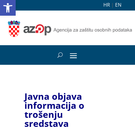
Open toolbar
HR
|
EN
Javna objava
informacija o
trošenju
sredstava