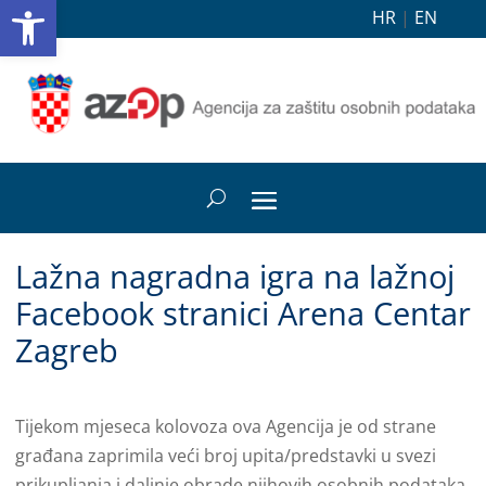
Open toolbar
HR
|
EN
Lažna nagradna igra na lažnoj
Facebook stranici Arena Centar
Zagreb
Tijekom mjeseca kolovoza ova Agencija je od strane
građana zaprimila veći broj upita/predstavki u svezi
prikupljanja i daljnje obrade njihovih osobnih podataka,