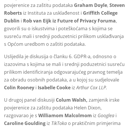
povjerenice za zaštitu podataka
Graham Doyle
,
Steven
Roberts
iz Instituta za usklađenost i
Griffith College
Dublin
i
Rob van Eijk
iz Future of Privacy Foruma
,
govorili su o iskustvima i poteškoćama s kojima se
susreću mali i srednji poduzetnici prilikom usklađivanja
s Općom uredbom o zaštiti podataka.
Uslijedila je diskusija o članku 6. GDPR-a, odnosno o
izazovima s kojima se mali i srednji poduzetnici susreću
prilikom identificiranja odgovarajućeg pravnog temelja
za obradu osobnih podataka, a u kojoj su sudjelovale
Colin Rooney
i
Isabelle Cooke
iz
Arthur Cox LLP.
U drugoj panel diskusiji
Colum Walsh,
zamjenik irske
povjerenice za zaštitu podataka Helen Dixon,
razgovarao je s
Williamom Malcolmom
iz
Googlea
i
Caroline Goulding
iz
TikToka
o praktičnim primjerima