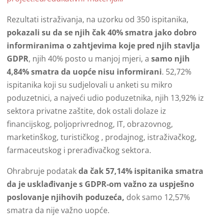
Rezultati istraživanja, na uzorku od 350 ispitanika,
pokazali su da se njih čak 40% smatra jako dobro
informiranima o zahtjevima koje pred njih stavlja
GDPR
, njih 40% posto u manjoj mjeri, a
samo njih
4,84% smatra da uopće nisu informirani
. 52,72%
ispitanika koji su sudjelovali u anketi su mikro
poduzetnici, a najveći udio poduzetnika, njih 13,92% iz
sektora privatne zaštite, dok ostali dolaze iz
financijskog, poljoprivrednog, IT, obrazovnog,
marketinškog, turističkog , prodajnog, istraživačkog,
farmaceutskog i prerađivačkog sektora.
Ohrabruje podatak
da čak 57,14% ispitanika smatra
da je usklađivanje s GDPR-om važno za uspješno
poslovanje njihovih poduzeća,
dok samo 12,57%
smatra da nije važno uopće.