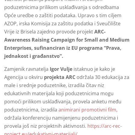
poduzetnicima prilikom usklađivanja s odredbama
Opće uredbe o zaštiti podataka. Upravo s tim ciljem
AZOP, irska Komisija za zaštitu podatka i Sveučilište
Vrije iz Brisela zajedno provode projekt
ARC-
Awareness Raising Campaign for Small and Medium
Enterprises, sufinanciran iz EU programa “Prava,
jednakost i građanstvo”.
Zamjenik ravnatelja
Igor Vulje
istaknuo je kako je
Agencija u okviru
projekta ARC
održala 30 edukacija za
male i srednje poduzetnike, izradila čitav niz
edukativnih materijala koji poduzetnicima mogu
pomoći prilikom usklađivanja, provela anketu među
poduzetnicima, izradila
animirani promotivni film,
održala konferenciju namijenjenu poduzetnicima i
provela još niz projektnih aktivnosti.
https://arc-rec-
project.eu/edukativni-materijali/