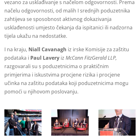
vezano za usklađivanje s načelom odgovornosti. Prema
načelu odgovornosti, od malih I srednjih poduzetnika
zahtijeva se sposobnost aktivnog dokazivanja
usklađenosti umjesto čekanja da ispitanici ili nadzorna
tijela ukažu na nedostatke.
I na kraju,
Niall Cavanagh
iz irske Komisije za zaštitu
podataka i
Paul Lavery
iz
McCann FitzGerald LLP,
razgovarali su s poduzetnicima o praktičnim
primjerima i iskustvima procjene rizika i procjene
učinka na zaštitu podataka koji poduzetnicima mogu
pomoći u njihovom poslovanju.