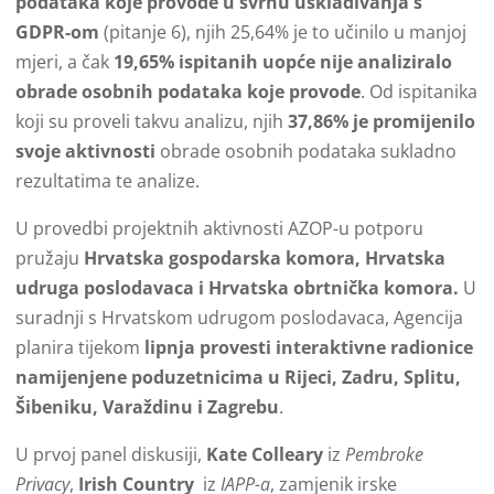
podataka koje provode u svrhu usklađivanja s
GDPR-om
(pitanje 6), njih 25,64% je to učinilo u manjoj
mjeri, a čak
19,65% ispitanih uopće nije analiziralo
obrade osobnih podataka koje provode
. Od ispitanika
koji su proveli takvu analizu, njih
37,86% je promijenilo
svoje aktivnosti
obrade osobnih podataka sukladno
rezultatima te analize.
U provedbi projektnih aktivnosti AZOP-u potporu
pružaju
Hrvatska gospodarska komora, Hrvatska
udruga poslodavaca i Hrvatska obrtnička komora.
U
suradnji s Hrvatskom udrugom poslodavaca, Agencija
planira tijekom
lipnja provesti interaktivne radionice
namijenjene poduzetnicima u Rijeci, Zadru, Splitu,
Šibeniku, Varaždinu i Zagrebu
.
U prvoj panel diskusiji,
Kate Colleary
iz
Pembroke
Privacy
,
Irish Country
iz
IAPP-a
, zamjenik irske