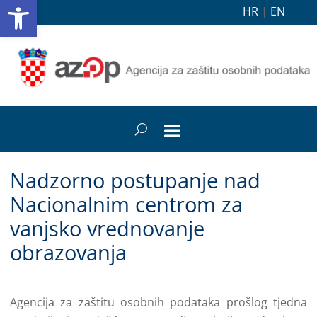
Open toolbar
HR
|
EN
Nadzorno postupanje nad
Nacionalnim centrom za
vanjsko vrednovanje
obrazovanja
Agencija za zaštitu osobnih podataka prošlog tjedna