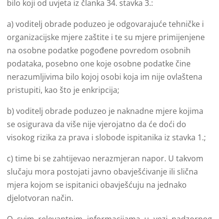
bilo koji od uvjeta iz članka 34. stavka 3.:
a) voditelj obrade poduzeo je odgovarajuće tehničke i
organizacijske mjere zaštite i te su mjere primijenjene
na osobne podatke pogođene povredom osobnih
podataka, posebno one koje osobne podatke čine
nerazumljivima bilo kojoj osobi koja im nije ovlaštena
pristupiti, kao što je enkripcija;
b) voditelj obrade poduzeo je naknadne mjere kojima
se osigurava da više nije vjerojatno da će doći do
visokog rizika za prava i slobode ispitanika iz stavka 1.;
c) time bi se zahtijevao nerazmjeran napor. U takvom
slučaju mora postojati javno obavješćivanje ili slična
mjera kojom se ispitanici obavješćuju na jednako
djelotvoran način.
O svim relevantnim informacijama u vezi nadzornog