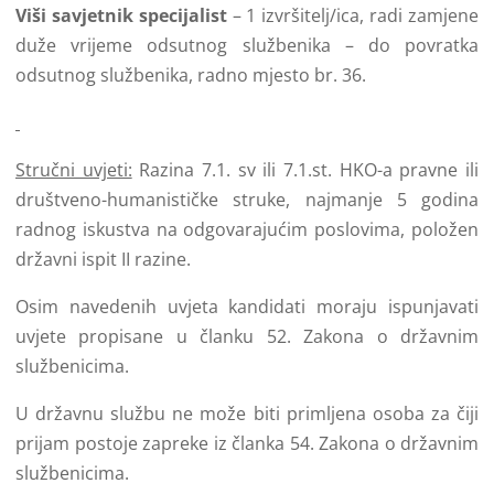
Viši savjetnik specijalist
– 1 izvršitelj/ica, radi zamjene
duže vrijeme odsutnog službenika – do povratka
odsutnog službenika, radno mjesto br. 36.
Stručni uvjeti:
Razina 7.1. sv ili 7.1.st. HKO-a pravne ili
društveno-humanističke struke, najmanje 5 godina
radnog iskustva na odgovarajućim poslovima, položen
državni ispit II razine.
Osim navedenih uvjeta kandidati moraju ispunjavati
uvjete propisane u članku 52. Zakona o državnim
službenicima.
U državnu službu ne može biti primljena osoba za čiji
prijam postoje zapreke iz članka 54. Zakona o državnim
službenicima.