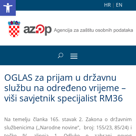
Open toolbar
HR
|
EN
OGLAS za prijam u državnu
službu na određeno vrijeme –
viši savjetnik specijalist RM36
Na temelju članka 165. stavak 2. Zakona o državnim
službenicima (,,Narodne novine“, broj: 155/23, 85/24) i
točke IV. alineja 1. Odluke o zabrani novog