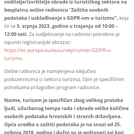
voditelje/izvršitelje obrade iz turističkog sektora na
besplatnu
online
radionicu
“
Zaštita osobnih
podataka i usklađivanje s GDPR-om u turizmu”,
koja
će se
5. srpnja 2023. godine u trajanju od 10:00 –
12:00 sati
. Za sudjelovanje na radionici potrebno je
ispuniti registracijski obrazac:
https://ec.europa.eu/eusurvey/runner/GDPR-u-
turizmu
.
Online
radionica je namijenjena isključivo
poduzetnicima iz sektora turizma, čijim je specifičnim
potrebama prilagođen program radionice.
Naime, turizam je specifičan zbog velikog protoka
ljudi, užurbanog tempa rada i obrade velike količine
osobnih podataka hrvatskih i stranih državljana.
Opća uredba o zaštiti podataka je na snazi od 25.
svibnja 2018. godine i dužni su je poštovati svi koji