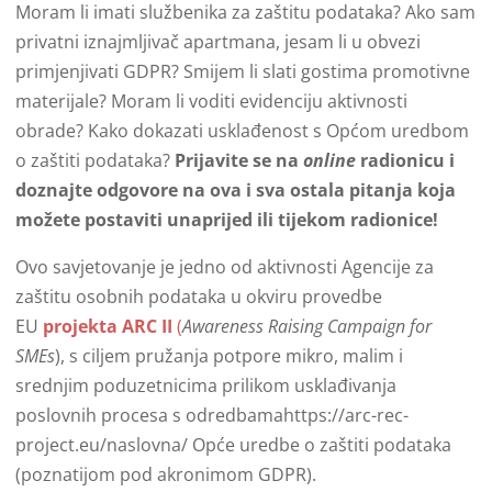
Moram li imati službenika za zaštitu podataka? Ako sam
privatni iznajmljivač apartmana, jesam li u obvezi
primjenjivati GDPR? Smijem li slati gostima promotivne
materijale? Moram li voditi evidenciju aktivnosti
obrade? Kako dokazati usklađenost s Općom uredbom
o zaštiti podataka?
Prijavite se na
online
radionicu i
doznajte odgovore na ova i sva ostala pitanja koja
možete postaviti unaprijed ili tijekom radionice!
Ovo savjetovanje je jedno od aktivnosti Agencije za
zaštitu osobnih podataka u okviru provedbe
EU
projekta ARC II
(
Awareness Raising Campaign for
SMEs
), s ciljem pružanja potpore mikro, malim i
srednjim poduzetnicima prilikom usklađivanja
poslovnih procesa s odredbamahttps://arc-rec-
project.eu/naslovna/ Opće uredbe o zaštiti podataka
(poznatijom pod akronimom GDPR).