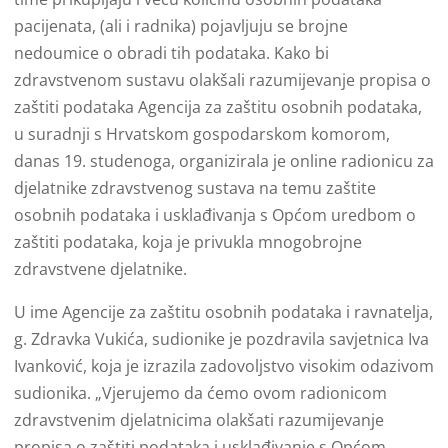
pacijenata, (ali i radnika) pojavljuju se brojne
nedoumice o obradi tih podataka. Kako bi
zdravstvenom sustavu olakšali razumijevanje propisa o
zaštiti podataka Agencija za zaštitu osobnih podataka,
u suradnji s Hrvatskom gospodarskom komorom,
danas 19. studenoga, organizirala je online radionicu za
djelatnike zdravstvenog sustava na temu zaštite
osobnih podataka i usklađivanja s Općom uredbom o
zaštiti podataka, koja je privukla mnogobrojne
zdravstvene djelatnike.
U ime Agencije za zaštitu osobnih podataka i ravnatelja,
g. Zdravka Vukića, sudionike je pozdravila savjetnica Iva
Ivanković, koja je izrazila zadovoljstvo visokim odazivom
sudionika. „Vjerujemo da ćemo ovom radionicom
zdravstvenim djelatnicima olakšati razumijevanje
propisa o zaštiti podataka i usklađivanje s Općom