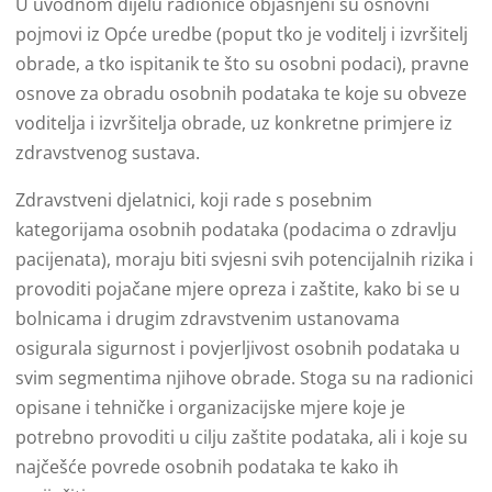
U uvodnom dijelu radionice objašnjeni su osnovni
pojmovi iz Opće uredbe (poput tko je voditelj i izvršitelj
obrade, a tko ispitanik te što su osobni podaci), pravne
osnove za obradu osobnih podataka te koje su obveze
voditelja i izvršitelja obrade, uz konkretne primjere iz
zdravstvenog sustava.
Zdravstveni djelatnici, koji rade s posebnim
kategorijama osobnih podataka (podacima o zdravlju
pacijenata), moraju biti svjesni svih potencijalnih rizika i
provoditi pojačane mjere opreza i zaštite, kako bi se u
bolnicama i drugim zdravstvenim ustanovama
osigurala sigurnost i povjerljivost osobnih podataka u
svim segmentima njihove obrade. Stoga su na radionici
opisane i tehničke i organizacijske mjere koje je
potrebno provoditi u cilju zaštite podataka, ali i koje su
najčešće povrede osobnih podataka te kako ih