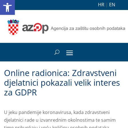
Open toolbar
HR
|
EN
Online radionica: Zdravstveni
djelatnici pokazali velik interes
za GDPR
U jeku pandemije koronavirusa, kada zdravstveni
djelatnici rade u izvanrednim okolnostima te samim
time prikupljaju i veću količinu osobnih podataka