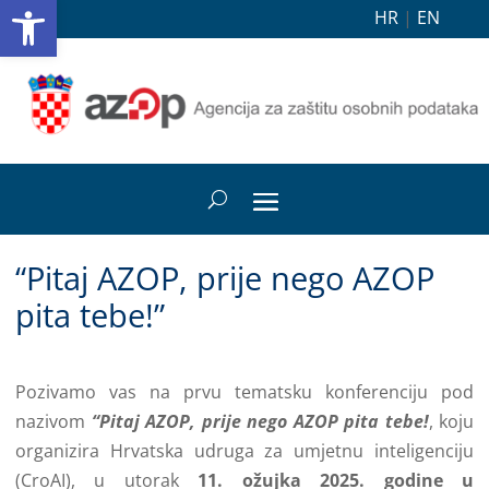
Open toolbar
HR
|
EN
“Pitaj AZOP, prije nego AZOP
pita tebe!”
Pozivamo vas na prvu tematsku konferenciju pod
nazivom
“Pitaj AZOP, prije nego AZOP pita tebe!
, koju
organizira Hrvatska udruga za umjetnu inteligenciju
(CroAI), u utorak
11. ožujka 2025. godine u