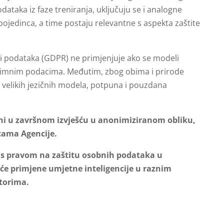
taka iz faze treniranja, uključuju se i analogne
 pojedinca, a time postaju relevantne s aspekta zaštite
i podataka (GDPR) ne primjenjuje ako se modeli
nonimnim podacima. Međutim, zbog obima i prirode
e velikih jezičnih modela, potpuna i pouzdana
jeni u završnom izvješću u anonimiziranom obliku,
icama Agencije.
ne s pravom na zaštitu osobnih podataka u
šće primjene umjetne inteligencije u raznim
torima.