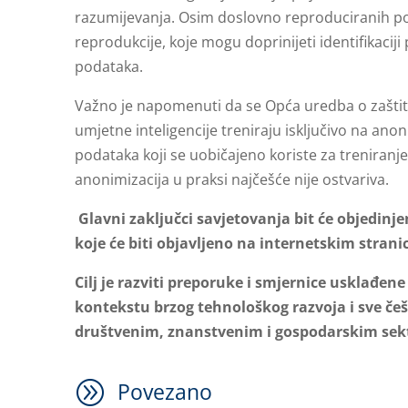
razumijevanja. Osim doslovno reproduciranih poda
reprodukcije, koje mogu doprinijeti identifikaciji
podataka.
Važno je napomenuti da se Opća uredba o zaštit
umjetne inteligencije treniraju isključivo na a
podataka koji se uobičajeno koriste za treniranj
anonimizacija u praksi najčešće nije ostvariva.
Glavni zaključci savjetovanja bit će objedin
koje će biti objavljeno na internetskim stran
Cilj je razviti preporuke i smjernice usklađe
kontekstu brzog tehnološkog razvoja i sve če
društvenim, znanstvenim i gospodarskim sek
A
Povezano