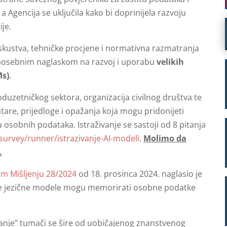
 Agencija se uključila kako bi doprinijela razvoju
je.
a iskustva, tehničke procjene i normativna razmatranja
, s posebnim naglaskom na razvoj i uporabu
velikih
Ms)
.
uzetničkog sektora, organizacija civilnog društva te
are, prijedloge i opažanja koja mogu pridonijeti
 osobnih podataka. Istraživanje se sastoji od 8 pitanja
survey/runner/istrazivanje-AI-modeli
.
Molimo da
.
om Mišljenju 28/2024
od 18. prosinca 2024. naglasio je
like jezične modele mogu memorirati osobne podatke
nje” tumači se šire od uobičajenog znanstvenog