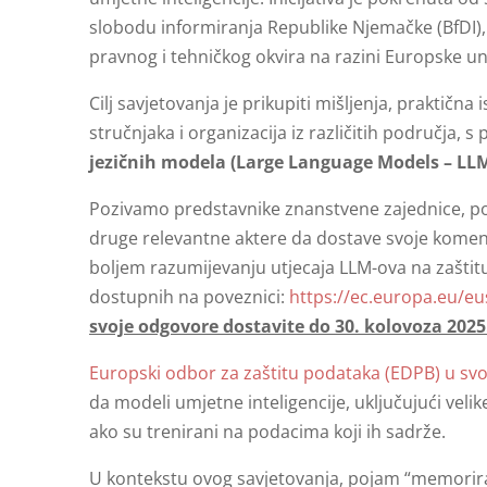
slobodu informiranja Republike Njemačke (BfDI), a
pravnog i tehničkog okvira na razini Europske uni
Cilj savjetovanja je prikupiti mišljenja, praktičn
stručnjaka i organizacija iz različitih područja
jezičnih modela (Large Language Models – LL
Pozivamo predstavnike znanstvene zajednice, pod
druge relevantne aktere da dostave svoje koment
boljem razumijevanju utjecaja LLM-ova na zaštitu
dostupnih na poveznici:
https://ec.europa.eu/eu
svoje odgovore dostavite do 30. kolovoza 2025
Europski odbor za zaštitu podataka (EDPB) u sv
da modeli umjetne inteligencije, uključujući ve
ako su trenirani na podacima koji ih sadrže.
U kontekstu ovog savjetovanja, pojam “memorira