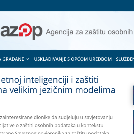
A GRAĐANE
USKLAĐIVANJE S OPĆOM UREDBOM
SLUŽBE
noj inteligenciji i zaštiti
na velikim jezičnim modelima
zainteresirane dionike da sudjeluju u savjetovanju
cijative o zaštiti osobnih podataka u kontekstu
d strane Saveznog povjerenika za zaštitu podataka i