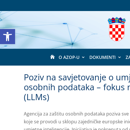
Open toolbar
O AZOP-U
DOKUMENTI
Z

Poziv na savjetovanje o umjet
osobnih podataka – fokus 
(LLMs)
Agencija za zaštitu osobnih podataka poziva sve 
koje se provodi u sklopu zajedničke europske ini
umjetne inteligencije. Inicijativa je pokrenuta o