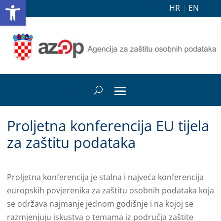
Open toolbar
HR
|
EN
Proljetna konferencija EU tijela
za zaštitu podataka
Proljetna konferencija je stalna i najveća konferencija
europskih povjerenika za zaštitu osobnih podataka koja
se održava najmanje jednom godišnje i na kojoj se
razmjenjuju iskustva o temama iz područja zaštite