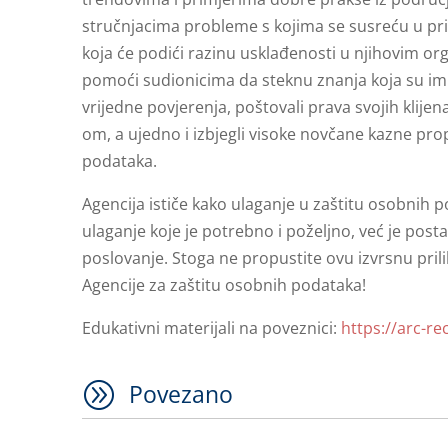
stručnjacima probleme s kojima se susreću u pr
koja će podići razinu usklađenosti u njihovim or
pomoći sudionicima da steknu znanja koja su im p
vrijedne povjerenja, poštovali prava svojih klij
om, a ujedno i izbjegli visoke novčane kazne prop
podataka.
Agencija ističe kako ulaganje u zaštitu osobnih p
ulaganje koje je potrebno i poželjno, već je pos
poslovanje. Stoga ne propustite ovu izvrsnu prili
Agencije za zaštitu osobnih podataka!
Edukativni materijali na poveznici:
https://arc-re
A
Povezano