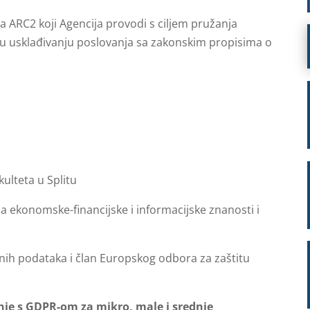
a ARC2 koji Agencija provodi s ciljem pružanja
u usklađivanju poslovanja sa zakonskim propisima o
kulteta u Splitu
za ekonomske-financijske i informacijske znanosti i
bnih podataka i član Europskog odbora za zaštitu
anje s GDPR-om za mikro, male i srednje