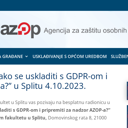
A GRAĐANE
USKLAĐIVANJE S OPĆOM UREDBOM
SLUŽBE
ako se uskladiti s GDPR-om i
a?” u Splitu 4.10.2023.
ultet u Splitu vas pozivaju na besplatnu radionicu u
laditi s GDPR-om i pripremiti za nadzor AZOP-a?”
m fakultetu u Splitu,
Domovinskog rata 8, 21000