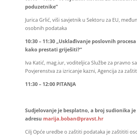
poduzetnike”
Jurica Grlić, viši savjetnik u Sektoru za EU, međ
osobnih podataka
10:30 – 11:30 „Usklađivanje poslovnih procesa
kako prestati griješiti?“
Iva Katić, mag.iur, voditeljica Službe za pravno s
Povjerenstva za izricanje kazni, Agencija za zaš
11:30 – 12:00 PITANJA
Sudjelovanje je besplatno, a broj sudionika je
adresu
marija.boban@pravst.hr
Cilj Opće uredbe o zaštiti podataka je zaštititi o