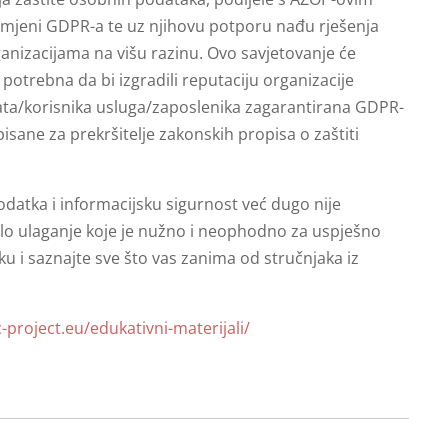
imjeni GDPR-a te uz njihovu potporu nađu rješenja
ganizacijama na višu razinu. Ovo savjetovanje će
otrebna da bi izgradili reputaciju organizacije
enata/korisnika usluga/zaposlenika zagarantirana GDPR-
isane za prekršitelje zakonskih propisa o zaštiti
odatka i informacijsku sigurnost već dugo nije
talo ulaganje koje je nužno i neophodno za uspješno
ku i saznajte sve što vas zanima od stručnjaka iz
c-project.eu/edukativni-materijali/