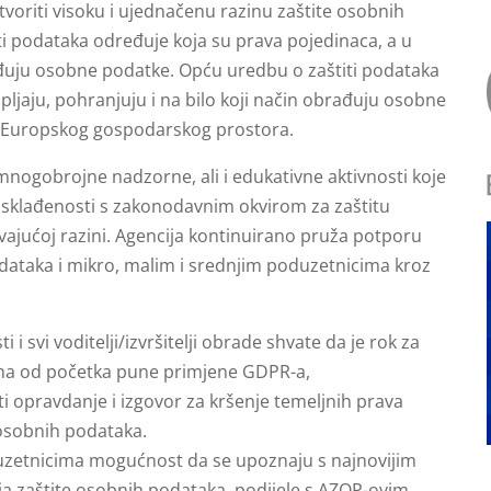
oriti visoku i ujednačenu razinu zaštite osobnih
ti podataka određuje koja su prava pojedinaca, a u
rađuju osobne podatke. Opću uredbu o zaštiti podataka
upljaju, pohranjuju i na bilo koji način obrađuju osobne
a Europskog gospodarskog prostora.
nogobrojne nadzorne, ali i edukativne aktivnosti koje
 usklađenosti s zakonodavnim okvirom za zaštitu
vajućoj razini. Agencija kontinuirano pruža potporu
dataka i mikro, malim i srednjim poduzetnicima kroz
i i svi voditelji/izvršitelji obrade shvate da je rok za
na od početka pune primjene GDPR-a,
i opravdanje i izgovor za kršenje temeljnih prava
 osobnih podataka.
oduzetnicima mogućnost da se upoznaju s najnovijim
a zaštite osobnih podataka, podijele s AZOP-ovim