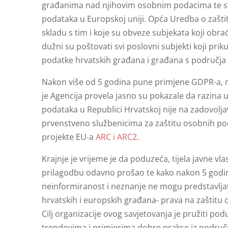
građanima nad njihovim osobnim podacima te stv
podataka u Europskoj uniji. Opća Uredba o zašti
skladu s tim i koje su obveze subjekata koji ob
dužni su poštovati svi poslovni subjekti koji prik
podatke hrvatskih građana i građana s područj
Nakon više od 5 godina pune primjene GDPR-a, m
je Agencija provela jasno su pokazale da razina
podataka u Republici Hrvatskoj nije na zadovolja
prvenstveno službenicima za zaštitu osobnih po
projekte EU-a
ARC i ARC2
.
Krajnje je vrijeme je da poduzeća, tijela javne vlast
prilagodbu odavno prošao te kako nakon 5 godi
neinformiranost i neznanje ne mogu predstavljat
hrvatskih i europskih građana- prava na zaštitu
Cilj organizacije ovog savjetovanja je pružiti p
trendovima i primjerima dobre prakse iz područj