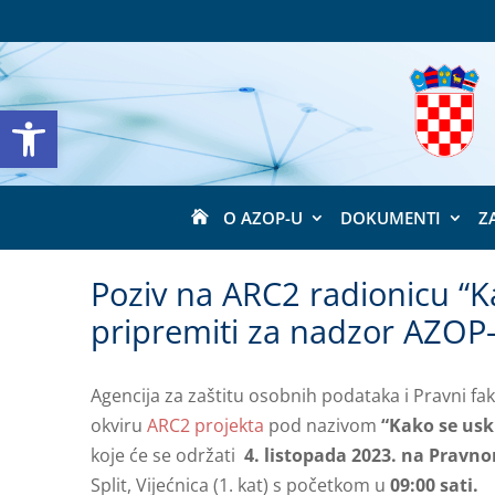
Open toolbar
O AZOP-U
DOKUMENTI
Z

Poziv na ARC2 radionicu “K
pripremiti za nadzor AZOP-
Agencija za zaštitu osobnih podataka i Pravni fak
okviru
ARC2 projekta
pod nazivom
“Kako se usk
koje će se održati
4. listopada 2023. na Pravno
Split, Vijećnica (1. kat) s početkom u
09:00 sati.