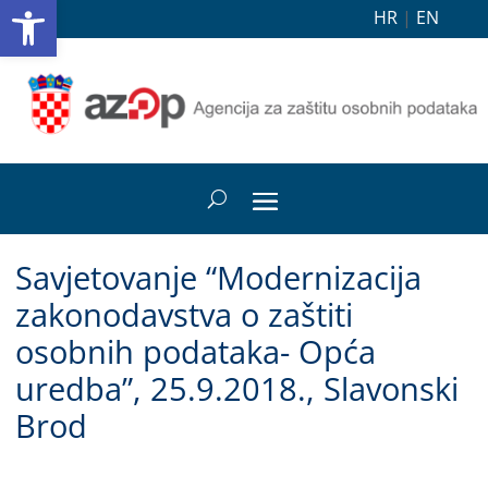
Open toolbar
HR
|
EN
Savjetovanje “Modernizacija
zakonodavstva o zaštiti
osobnih podataka- Opća
uredba”, 25.9.2018., Slavonski
Brod