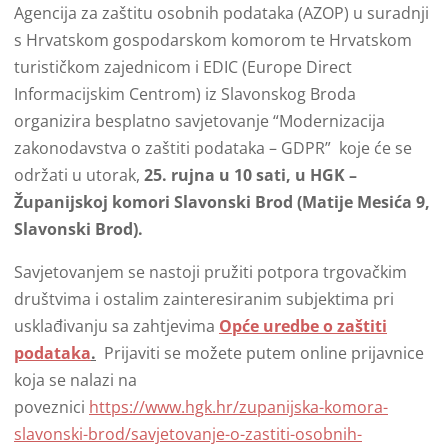
Agencija za zaštitu osobnih podataka (AZOP) u suradnji
s Hrvatskom gospodarskom komorom te Hrvatskom
turističkom zajednicom i EDIC (Europe Direct
Informacijskim Centrom) iz Slavonskog Broda
organizira besplatno savjetovanje “Modernizacija
zakonodavstva o zaštiti podataka – GDPR” koje će se
održati u utorak,
25. rujna u 10 sati, u HGK –
Županijskoj komori Slavonski Brod (Matije Mesića 9,
Slavonski Brod).
Savjetovanjem se nastoji pružiti potpora trgovačkim
društvima i ostalim zainteresiranim subjektima pri
usklađivanju sa zahtjevima
Opće uredbe o zaštiti
podataka
.
Prijaviti se možete putem online prijavnice
koja se nalazi na
poveznici
https://www.hgk.hr/zupanijska-komora-
slavonski-brod/savjetovanje-o-zastiti-osobnih-