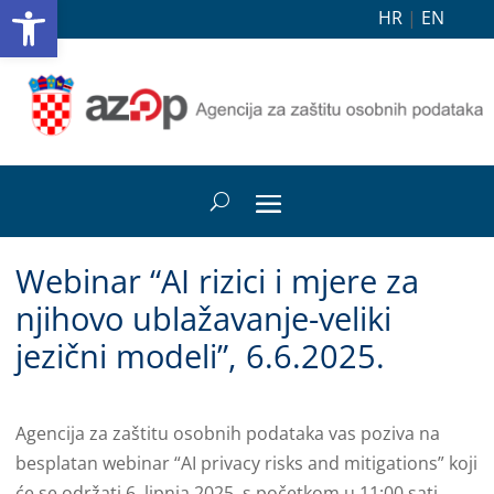
Open toolbar
HR
|
EN
Webinar “AI rizici i mjere za
njihovo ublažavanje-veliki
jezični modeli”, 6.6.2025.
Agencija za zaštitu osobnih podataka vas poziva na
besplatan webinar “AI privacy risks and mitigations” koji
će se održati 6. lipnja 2025. s početkom u 11:00 sati.