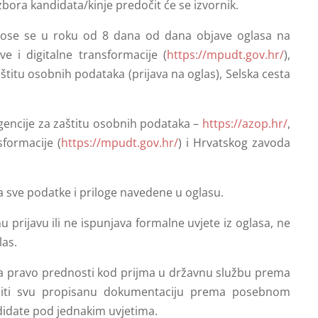
izbora kandidata/kinje predočit će se izvornik.
dnose se u roku od 8 dana od dana objave oglasa na
e i digitalne transformacije (
https://mpudt.gov.hr/
),
titu osobnih podataka (prijava na oglas), Selska cesta
Agencije za zaštitu osobnih podataka –
https://azop.hr/
,
sformacije (
https://mpudt.gov.hr/
) i Hrvatskog zavoda
sve podatke i priloge navedene u oglasu.
prijavu ili ne ispunjava formalne uvjete iz oglasa, ne
las.
a na pravo prednosti kod prijma u državnu službu prema
žiti svu propisanu dokumentaciju prema posebnom
idate pod jednakim uvjetima.