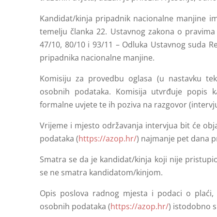
Kandidat/kinja pripadnik nacionalne manjine i
temelju članka 22. Ustavnog zakona o pravima 
47/10, 80/10 i 93/11 – Odluka Ustavnog suda Rep
pripadnika nacionalne manjine.
Komisiju za provedbu oglasa (u nastavku teks
osobnih podataka. Komisija utvrđuje popis kan
formalne uvjete te ih poziva na razgovor (intervju
Vrijeme i mjesto održavanja intervjua bit će obj
podataka (
https://azop.hr/
) najmanje pet dana pr
Smatra se da je kandidat/kinja koji nije pristupi
se ne smatra kandidatom/kinjom.
Opis poslova radnog mjesta i podaci o plaći, b
osobnih podataka (
https://azop.hr/
) istodobno 