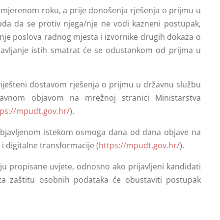
rimjerenom roku, a prije donošenja rješenja o prijmu u
uda da se protiv njega/nje ne vodi kazneni postupak,
nje poslova radnog mjesta i izvornike drugih dokaza o
tavljanje istih smatrat će se odustankom od prijma u
aviješteni dostavom rješenja o prijmu u državnu službu
avnom objavom na mrežnoj stranici Ministarstva
tps://mpudt.gov.hr/
).
 objavljenom istekom osmoga dana od dana objave na
 digitalne transformacije (
https://mpudt.gov.hr/
).
ju propisane uvjete, odnosno ako prijavljeni kandidati
 za zaštitu osobnih podataka će obustaviti postupak