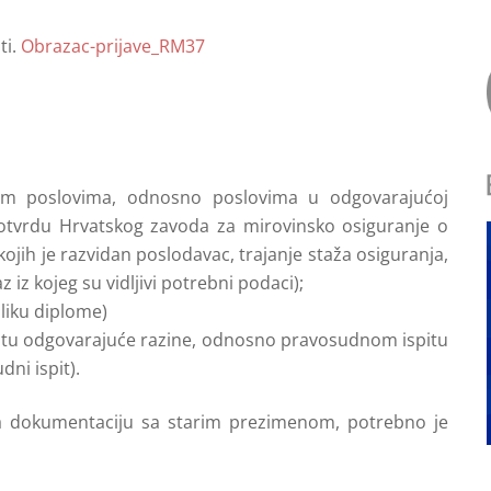
ti.
Obrazac-prijave_RM37
im poslovima, odnosno poslovima u odgovarajućoj
i potvrdu Hrvatskog zavoda za mirovinsko osiguranje o
ojih je razvidan poslodavac, trajanje staža osiguranja,
 iz kojeg su vidljivi potrebni podaci);
liku diplome)
itu odgovarajuće razine, odnosno pravosudnom ispitu
ni ispit).
lja dokumentaciju sa starim prezimenom, potrebno je