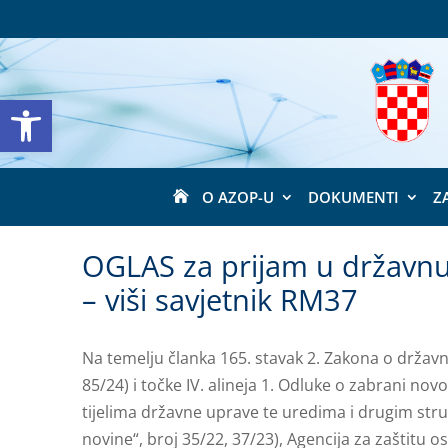
Open toolbar
O AZOP-U
DOKUMENTI
Z

OGLAS za prijam u državnu
– viši savjetnik RM37
Na temelju članka 165. stavak 2. Zakona o držav
85/24) i točke IV. alineja 1. Odluke o zabrani no
tijelima državne uprave te uredima i drugim st
novine“, broj 35/22, 37/23), Agencija za zaštitu 