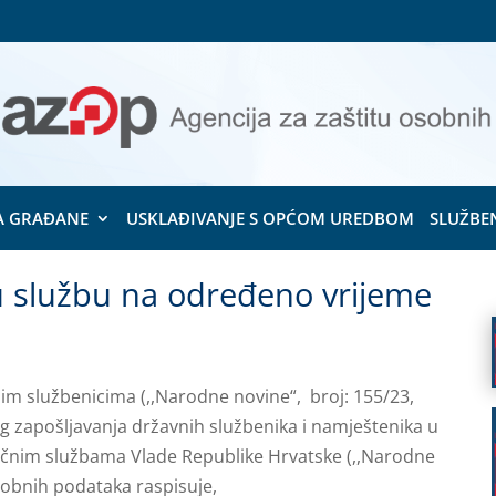
A GRAĐANE
USKLAĐIVANJE S OPĆOM UREDBOM
SLUŽBE
 službu na određeno vrijeme
nim službenicima (,,Narodne novine“, broj: 155/23,
vog zapošljavanja državnih službenika i namještenika u
ručnim službama Vlade Republike Hrvatske (,,Narodne
osobnih podataka raspisuje,