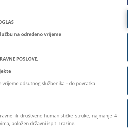
OGLAS
službu na određeno vrijeme
PRAVNE POSLOVE,
jekte
uže vrijeme odsutnog službenika – do povratka
 pravne ili društveno-humanističke struke, najmanje 4
a, položen državni ispit II razine.