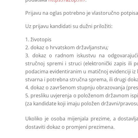
Prijavu na oglas potrebno je vlastoručno potpisa
Uz prijavu kandidati su dužni priložiti:
životopis
dokaz o hrvatskom državljanstvu
;
dokaz o radnom iskustvu na odgovarajuć
stručnoj spremi i struci (elektronički zapis il
podacima evidentiranim u matičnoj evidenciji iz k
stvarna i potrebna stručna sprema, ili drugi dokaz
dokaz o završenom stupnju obrazovanja (pres
presliku uvjerenja o položenom državnom isp
(za kandidate koji imaju položen državni/pravosud
Ukoliko je osoba mijenjala prezime, a dostav
dostaviti dokaz o promjeni prezimena.