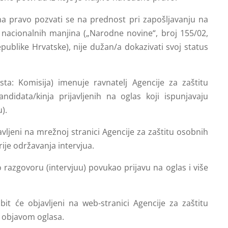
ma pravo pozvati se na prednost pri zapošljavanju na
nacionalnih manjina („Narodne novine“, broj 155/02,
ublike Hrvatske), nije dužan/a dokazivati svoj status
ta: Komisija) imenuje ravnatelj Agencije za zaštitu
didata/kinja prijavljenih na oglas koji ispunjavaju
).
avljeni na mrežnoj stranici Agencije za zaštitu osobnih
ije održavanja intervjua.
o razgovoru (intervjuu) povukao prijavu na oglas i više
it će objavljeni na web-stranici Agencije za zaštitu
s objavom oglasa.