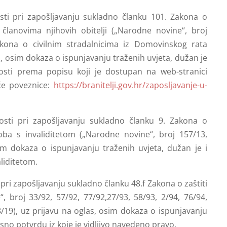
sti pri zapošljavanju sukladno članku 101. Zakona o
članovima njihovih obitelji („Narodne novine“, broj
Zakona o civilnim stradalnicima iz Domovinskog rata
s, osim dokaza o ispunjavanju traženih uvjeta, dužan je
nosti prema popisu koji je dostupan na web-stranici
eće poveznice:
https://branitelji.gov.hr/zaposljavanje-u-
osti pri zapošljavanju sukladno članku 9. Zakona o
osoba s invaliditetom („Narodne novine“, broj 157/13,
sim dokaza o ispunjavanju traženih uvjeta, dužan je i
liditetom.
pri zapošljavanju sukladno članku 48.f Zakona o zaštiti
“, broj 33/92, 57/92, 77/92,27/93, 58/93, 2/94, 76/94,
8/19), uz prijavu na oglas, osim dokaza o ispunjavanju
nosno potvrdu iz koje je vidljivo navedeno pravo.