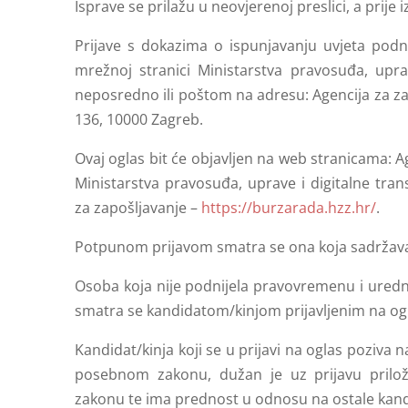
Isprave se prilažu u neovjerenoj preslici, a prije 
Prijave s dokazima o ispunjavanju uvjeta po
mrežnoj stranici Ministarstva pravosuđa, uprav
neposredno ili poštom na adresu: Agencija za zaš
136, 10000 Zagreb.
Ovaj oglas bit će objavljen na web stranicama: 
Ministarstva pravosuđa, uprave i digitalne tran
za zapošljavanje –
https://burzarada.hzz.hr/
.
Potpunom prijavom smatra se ona koja sadržava 
Osoba koja nije podnijela pravovremenu i urednu 
smatra se kandidatom/kinjom prijavljenim na og
Kandidat/kinja koji se u prijavi na oglas poziv
posebnom zakonu, dužan je uz prijavu prilo
zakonu te ima prednost u odnosu na ostale kand