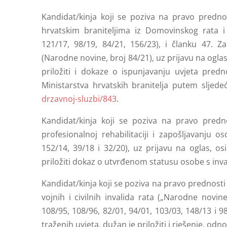
Kandidat/kinja koji se poziva na pravo predno
hrvatskim braniteljima iz Domovinskog rata i 
121/17, 98/19, 84/21, 156/23), i članku 47. 
(Narodne novine, broj 84/21), uz prijavu na ogla
priložiti i dokaze o ispunjavanju uvjeta pred
Ministarstva hrvatskih branitelja putem sljed
drzavnoj-sluzbi/843
.
Kandidat/kinja koji se poziva na pravo predn
profesionalnoj rehabilitaciji i zapošljavanju 
152/14, 39/18 i 32/20), uz prijavu na oglas, o
priložiti dokaz o utvrđenom statusu osobe s inva
Kandidat/kinja koji se poziva na pravo prednosti 
vojnih i civilnih invalida rata („Narodne novine
108/95, 108/96, 82/01, 94/01, 103/03, 148/13 i 9
traženih uvjeta, dužan je priložiti i rješenje, od