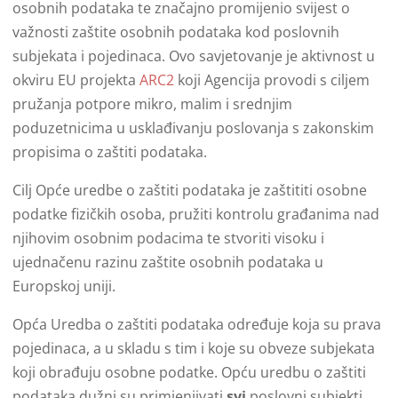
osobnih podataka te značajno promijenio svijest o
važnosti zaštite osobnih podataka kod poslovnih
subjekata i pojedinaca. Ovo savjetovanje je aktivnost u
okviru EU projekta
ARC2
koji Agencija provodi s ciljem
pružanja potpore mikro, malim i srednjim
poduzetnicima u usklađivanju poslovanja s zakonskim
propisima o zaštiti podataka.
Cilj Opće uredbe o zaštiti podataka je zaštititi osobne
podatke fizičkih osoba, pružiti kontrolu građanima nad
njihovim osobnim podacima te stvoriti visoku i
ujednačenu razinu zaštite osobnih podataka u
Europskoj uniji.
Opća Uredba o zaštiti podataka određuje koja su prava
pojedinaca, a u skladu s tim i koje su obveze subjekata
koji obrađuju osobne podatke. Opću uredbu o zaštiti
podataka dužni su primjenjivati
svi
poslovni subjekti