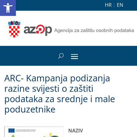
Open toolbar
HR
|
EN
ARC- Kampanja podizanja
razine svijesti o zaštiti
podataka za srednje i male
poduzetnike
NAZIV