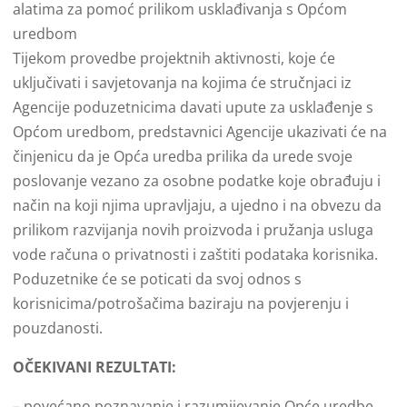
alatima za pomoć prilikom usklađivanja s Općom
uredbom
Tijekom provedbe projektnih aktivnosti, koje će
uključivati i savjetovanja na kojima će stručnjaci iz
Agencije poduzetnicima davati upute za usklađenje s
Općom uredbom, predstavnici Agencije ukazivati će na
činjenicu da je Opća uredba prilika da urede svoje
poslovanje vezano za osobne podatke koje obrađuju i
način na koji njima upravljaju, a ujedno i na obvezu da
prilikom razvijanja novih proizvoda i pružanja usluga
vode računa o privatnosti i zaštiti podataka korisnika.
Poduzetnike će se poticati da svoj odnos s
korisnicima/potrošačima baziraju na povjerenju i
pouzdanosti.
OČEKIVANI REZULTATI:
– povećano poznavanje i razumijevanje Opće uredbe