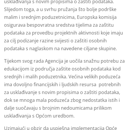
usklađivanja s novim propisima o zaštiti podataka.
Slijedom toga, a u svrhu pružanja što bolje podrške
malim i srednjim poduzetnicima, Europska komisija
osigurava bespovratna sredstva tijelima za zaštitu
podataka za provedbu projektnih aktivnosti koje imaju
za cilj podizanje razine svijesti o zaštiti osobnih
podataka s naglaskom na navedene ciljane skupine.
Tijekom svog rada Agencija je uočila snažnu potrebu za
edukacijom iz područja zaštite osobnih podataka kod
srednjih i malih poduzetnika. Većina velikih poduzeća
ima dovoljno financijskih i ljudskih resursa potrebnih
za usklađivanje s novim propisima o zaštiti podataka,
dok se mnoga mala poduzeća zbog nedostatka istih i
dalje suočavaju s brojnim nedoumicama prilikom
usklađivanja s Općom uredbom.
Uzimajući u obzir da uspješna implementacija Opće