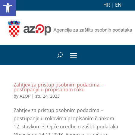
Open toolbar
HR
|
EN
Zahtjev za pristup osobnim podacima –
postupanje u propisanom roku
by
AZOP
|
stu 24, 2023
Zahtjev za pristup osobnim podacima –
postupanje u rokovima propisanim člankom
12. stavkom 3. Opće uredbe o zaštiti podataka
Objavljeno 24.11.2023. Agencija za zaštitu