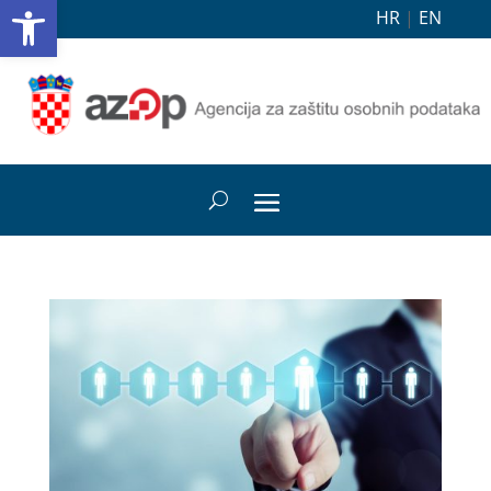
Open toolbar
HR
|
EN