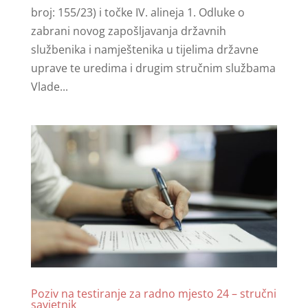
broj: 155/23) i točke IV. alineja 1. Odluke o
zabrani novog zapošljavanja državnih
službenika i namještenika u tijelima državne
uprave te uredima i drugim stručnim službama
Vlade...
Poziv na testiranje za radno mjesto 24 – stručni
savjetnik