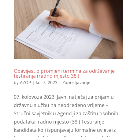
Obavijest o promjeni termina za održavanje
testiranja (radno mjesto 38.)
by
AZOP
|
kol 7, 2023
|
Zaposljavanje
07. kolovoza 2023. Javni natječaj za prijam u
državnu službu na neodređeno vrijeme –
Stručni savjetnik u Agenciji za zaštitu osobnih
podataka, radno mjesto (38.) Testiranje
kandidata koji ispunjavaju formalne uvjete iz