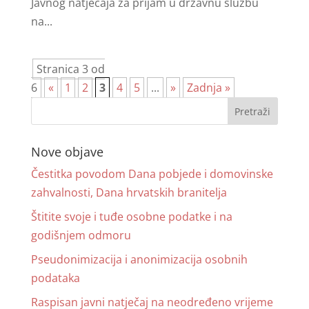
Javnog natječaja za prijam u državnu službu
na...
Stranica 3 od
6
«
1
2
3
4
5
...
»
Zadnja »
Nove objave
Čestitka povodom Dana pobjede i domovinske
zahvalnosti, Dana hrvatskih branitelja
Štitite svoje i tuđe osobne podatke i na
godišnjem odmoru
Pseudonimizacija i anonimizacija osobnih
podataka
Raspisan javni natječaj na neodređeno vrijeme