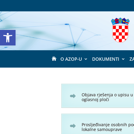
Open toolbar
O AZOP-U
DOKUMENTI
Z

Objava rješenja o upisu u
oglasnoj ploči
Prosljeđivanje osobnih po
lokalne samouprave