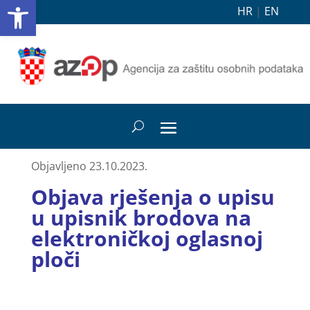
Open toolbar
HR
|
EN
Objavljeno 23.10.2023.
Objava rješenja o upisu
u upisnik brodova na
elektroničkoj oglasnoj
ploči