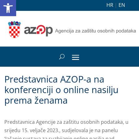
Open toolbar
HR
|
EN
Predstavnica AZOP-a na
konferenciji o online nasilju
prema ženama
Predstavnica Agencije za zaštitu osobnih podataka, u
srijedu 15. veljače 2023., sudjelovala je na panelu
‘Jačanje sustava za suzbijanje online nasilja nad