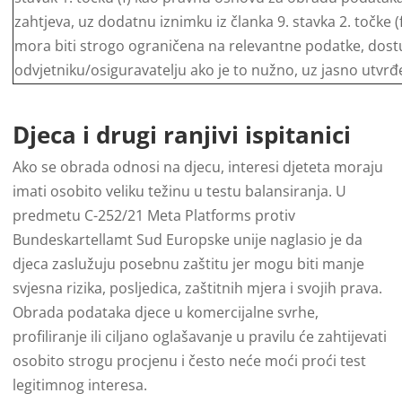
zahtjeva, uz dodatnu iznimku iz članka 9. stavka 2. točke 
mora biti strogo ograničena na relevantne podatke, do
odvjetniku/osiguravatelju ako je to nužno, uz jasno utvr
Djeca i drugi ranjivi ispitanici
Ako se obrada odnosi na djecu, interesi djeteta moraju
imati osobito veliku težinu u testu balansiranja. U
predmetu C-252/21 Meta Platforms protiv
Bundeskartellamt Sud Europske unije naglasio je da
djeca zaslužuju posebnu zaštitu jer mogu biti manje
svjesna rizika, posljedica, zaštitnih mjera i svojih prava.
Obrada podataka djece u komercijalne svrhe,
profiliranje ili ciljano oglašavanje u pravilu će zahtijevati
osobito strogu procjenu i često neće moći proći test
legitimnog interesa.