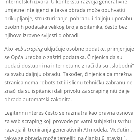
internetskih izvora. U kontekstu razvoja generativne
umjetne inteligencije takva obrada može obuhvatiti
prikupljanje, strukturiranje, pohranu i daljnju uporabu
osobnih podataka velikog broja ispitanika, često bez
njihove izravne svijesti o obradi.
Ako
web scraping
uključuje osobne podatke, primjenjuje
se Opća uredba o zaštiti podataka. Činjenica da su
podaci dostupni na internetu ne znači da su „slobodni”
za svaku daljnju obradu. Također, činjenica da mrežna
stranica nema robots.txt ili sličnu tehničku zabranu ne
znači da su ispitanici dali privolu za scraping niti da je
obrada automatski zakonita.
Legitimni interes često se razmatra kao pravna osnova
za web scraping koji provode privatni subjekti u svrhu
razvoja ili treniranja generativnih AI modela. Međutim,
takva se obrada može temeljiti na članku 6. stavku 1.