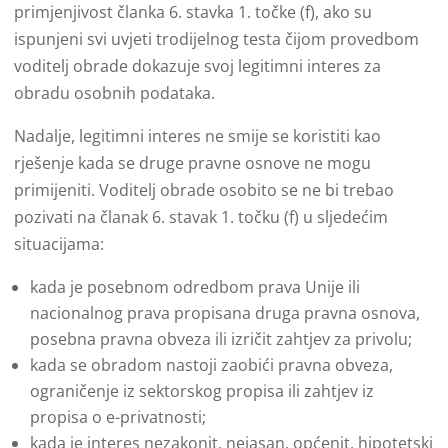
primjenjivost članka 6. stavka 1. točke (f), ako su
ispunjeni svi uvjeti trodijelnog testa čijom provedbom
voditelj obrade dokazuje svoj legitimni interes za
obradu osobnih podataka.
Nadalje, legitimni interes ne smije se koristiti kao
rješenje kada se druge pravne osnove ne mogu
primijeniti. Voditelj obrade osobito se ne bi trebao
pozivati na članak 6. stavak 1. točku (f) u sljedećim
situacijama:
kada je posebnom odredbom prava Unije ili
nacionalnog prava propisana druga pravna osnova,
posebna pravna obveza ili izričit zahtjev za privolu;
kada se obradom nastoji zaobići pravna obveza,
ograničenje iz sektorskog propisa ili zahtjev iz
propisa o e-privatnosti;
kada je interes nezakonit, nejasan, općenit, hipotetski