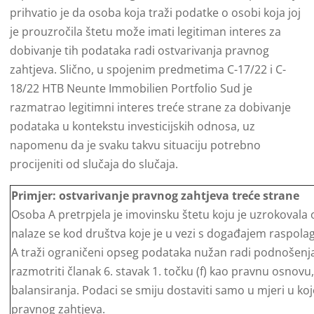
prihvatio je da osoba koja traži podatke o osobi koja joj
je prouzročila štetu može imati legitiman interes za
dobivanje tih podataka radi ostvarivanja pravnog
zahtjeva. Slično, u spojenim predmetima C-17/22 i C-
18/22 HTB Neunte Immobilien Portfolio Sud je
razmatrao legitimni interes treće strane za dobivanje
podataka u kontekstu investicijskih odnosa, uz
napomenu da je svaku takvu situaciju potrebno
procijeniti od slučaja do slučaja.
Primjer: ostvarivanje pravnog zahtjeva treće strane
Osoba A pretrpjela je imovinsku štetu koju je uzrokovala 
nalaze se kod društva koje je u vezi s događajem raspol
A traži ograničeni opseg podataka nužan radi podnošenj
razmotriti članak 6. stavak 1. točku (f) kao pravnu osnov
balansiranja. Podaci se smiju dostaviti samo u mjeri u ko
pravnog zahtjeva.