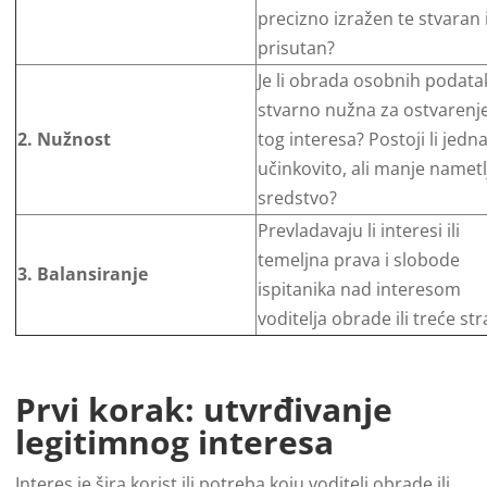
precizno izražen te stvaran 
prisutan?
Je li obrada osobnih podata
stvarno nužna za ostvarenj
2. Nužnost
tog interesa? Postoji li jedn
učinkovito, ali manje nametl
sredstvo?
Prevladavaju li interesi ili
temeljna prava i slobode
3. Balansiranje
ispitanika nad interesom
voditelja obrade ili treće st
Prvi korak: utvrđivanje
legitimnog interesa
Interes je šira korist ili potreba koju voditelj obrade ili