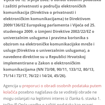
i zaštiti privatnosti u području elektroničkih
komunikacija (Direktiva o privatnosti i
elektroničkim komunikacijama) te Direktivom
2009/136/EZ Europskog parlamenta i Vijeća od 25.
studenoga 2009. o izmjeni Direktive 2002/22/EZ o
univerzalnim uslugama i pravima korisnika s
obzirom na elektroničke komunikacijske mreže i
usluge (Direktiva o univerzalnim uslugama), a
navedene direktive su u Republici Hrvatskoj
implementirane u Zakon o elektroničkim
komunikacijama (NN 73/08, 90/11, 133/12, 80/13,
71/14 i 72/17, 76/22 i 14/24, 45/26).
Agencija u
preporuci o obradi osobnih podataka putem
kolačića
posebno naglašava da se voditelji obrade ne
mogu oslanjati na legitimni interes iz članka 6. stavka 1.
točke (f) Opće uredbe o zaštiti podataka kao pravni