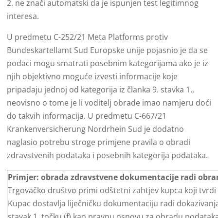
2. ne znači automatski da je ispunjen test legitimnog
interesa.
U predmetu C-252/21 Meta Platforms protiv
Bundeskartellamt Sud Europske unije pojasnio je da se
podaci mogu smatrati posebnim kategorijama ako je iz
njih objektivno moguće izvesti informacije koje
pripadaju jednoj od kategorija iz članka 9. stavka 1.,
neovisno o tome je li voditelj obrade imao namjeru doći
do takvih informacija. U predmetu C-667/21
Krankenversicherung Nordrhein Sud je dodatno
naglasio potrebu stroge primjene pravila o obradi
zdravstvenih podataka i posebnih kategorija podataka.
Primjer: obrada zdravstvene dokumentacije radi obra
Trgovačko društvo primi odštetni zahtjev kupca koji tvrdi 
Kupac dostavlja liječničku dokumentaciju radi dokazivanj
stavak 1. točku (f) kao pravnu osnovu za obradu podatak