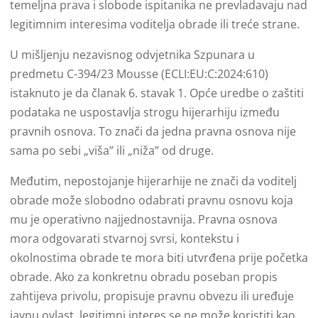
temeljna prava i slobode ispitanika ne prevladavaju nad
legitimnim interesima voditelja obrade ili treće strane.
U mišljenju nezavisnog odvjetnika Szpunara u
predmetu C-394/23 Mousse (ECLI:EU:C:2024:610)
istaknuto je da članak 6. stavak 1. Opće uredbe o zaštiti
podataka ne uspostavlja strogu hijerarhiju između
pravnih osnova. To znači da jedna pravna osnova nije
sama po sebi „viša” ili „niža” od druge.
Međutim, nepostojanje hijerarhije ne znači da voditelj
obrade može slobodno odabrati pravnu osnovu koja
mu je operativno najjednostavnija. Pravna osnova
mora odgovarati stvarnoj svrsi, kontekstu i
okolnostima obrade te mora biti utvrđena prije početka
obrade. Ako za konkretnu obradu poseban propis
zahtijeva privolu, propisuje pravnu obvezu ili uređuje
javnu ovlast, legitimni interes se ne može koristiti kao