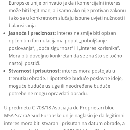
Europske unije prihvatio je da i komercijalni interes
može biti legitiman, ali samo ako nije protivan zakonu
i ako se u konkretnom slučaju ispune uvjeti nužnosti i
balansiranja.
Jasnoća i preciznost:
interes ne smije biti opisan
općenitim formulacijama poput „poboljšanje
poslovanja”, „opća sigurnost” ili „interes korisnika”.
Mora biti dovoljno konkretan da se zna što se točno
nastoji postići.
Stvarnost i prisutnost:
interes mora postojati u
trenutku obrade. Hipotetske buduće poslovne ideje,
moguće buduće usluge ili neodređene buduće
potrebe ne mogu opravdati obradu.
U predmetu C-708/18 Asociaţia de Proprietari bloc
M5A-ScaraA Sud Europske unije naglasio je da legitimni
interes mora biti stvaran i prisutan na datum obrade, a