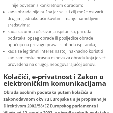
ili nije povezan s konkretnom obradom;
kada obrada nije nužna jer se isti cilj može ostvariti
drugim, jednako učinkovitim i manje nametljivim
sredstvima;
kada razumna očekivanja ispitanika, priroda
podataka, opseg obrade ili posljedice obrade
upućuju na prevagu prava i sloboda ispitanika;
kada se legitimni interes nastoji naknadno koristiti
kao zamjenska pravna osnova za obradu koja je već
provedena na drugoj, neodgovarajućoj osnovi.
Kolačići, e-privatnost i Zakon o
elektroničkim komunikacijama
Obrada osobnih podataka putem kolačića u
zakonodavnom okviru Europske unije propisana je
Direktivom 2002/58/EZ Europskog parlamenta i
Vijeća od 12. srpnja 2002. o obradi osobnih podataka