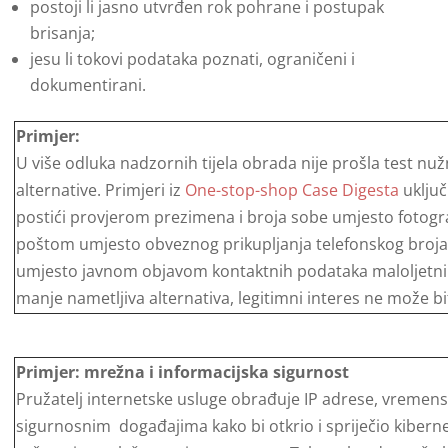
postoji li jasno utvrđen rok pohrane i postupak
brisanja;
jesu li tokovi podataka poznati, ograničeni i
dokumentirani.
Primjer:
U više odluka nadzornih tijela obrada nije prošla test nuž
alternative. Primjeri iz
One-stop-shop Case Digesta
uključ
postići provjerom prezimena i broja sobe umjesto fotogr
poštom umjesto obveznog prikupljanja telefonskog broja
umjesto javnom objavom kontaktnih podataka maloljetnika
manje nametljiva alternativa, legitimni interes ne može b
Primjer: mrežna i informacijska sigurnost
Pružatelj internetske usluge obrađuje IP adrese, vremens
sigurnosnim događajima kako bi otkrio i spriječio kibern