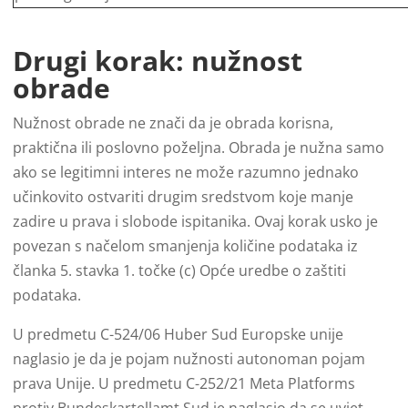
Drugi korak: nužnost
obrade
Nužnost obrade ne znači da je obrada korisna,
praktična ili poslovno poželjna. Obrada je nužna samo
ako se legitimni interes ne može razumno jednako
učinkovito ostvariti drugim sredstvom koje manje
zadire u prava i slobode ispitanika. Ovaj korak usko je
povezan s načelom smanjenja količine podataka iz
članka 5. stavka 1. točke (c) Opće uredbe o zaštiti
podataka.
U predmetu C-524/06 Huber Sud Europske unije
naglasio je da je pojam nužnosti autonoman pojam
prava Unije. U predmetu C-252/21 Meta Platforms
protiv Bundeskartellamt Sud je naglasio da se uvjet