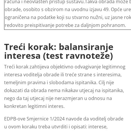
računa i neovlašten pristup sustavu.Takva obrada može bi
obrade, osobito s obzirom na uvodnu izjavu 49. Opće uredb
ograničena na podatke koji su stvarno nužni, uz jasne ro
redovito preispitivanje potrebe za daljnjom pohranom.
Treći korak: balansiranje
interesa (test ravnoteže)
Treći korak zahtijeva objektivno odvagivanje legitimnog
interesa voditelja obrade ili treće strane s interesima,
temeljnim pravima i slobodama ispitanika. Cilj nije
dokazati da obrada nema nikakav utjecaj na ispitanika,
nego da taj utjecaj nije nerazmjeran u odnosu na
konkretan legitimni interes.
EDPB-ove Smjernice 1/2024 navode da voditelj obrade
u ovom koraku treba utvrditi i opisati: interese,