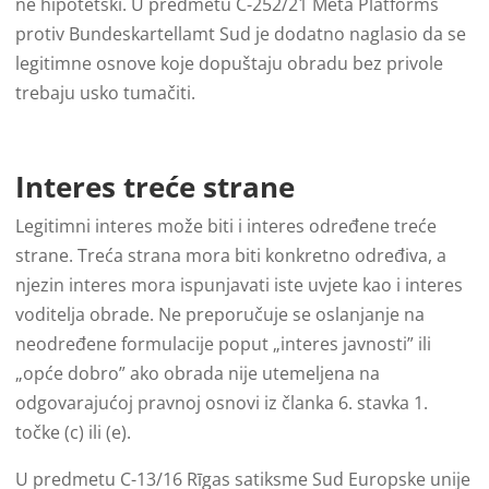
ne hipotetski. U predmetu C-252/21 Meta Platforms
protiv Bundeskartellamt Sud je dodatno naglasio da se
legitimne osnove koje dopuštaju obradu bez privole
trebaju usko tumačiti.
Interes treće strane
Legitimni interes može biti i interes određene treće
strane. Treća strana mora biti konkretno određiva, a
njezin interes mora ispunjavati iste uvjete kao i interes
voditelja obrade. Ne preporučuje se oslanjanje na
neodređene formulacije poput „interes javnosti” ili
„opće dobro” ako obrada nije utemeljena na
odgovarajućoj pravnoj osnovi iz članka 6. stavka 1.
točke (c) ili (e).
U predmetu C-13/16 Rīgas satiksme Sud Europske unije