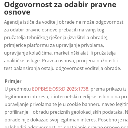
Odgovornost za odabir pravne
osnove
Agencija ističe da voditelj obrade ne može odgovornost
za odabir pravne osnove prebaciti na vanjskog
pružatelja tehničkog rješenja (izvršitelja obrade),
primjerice platformu za upravljanje privolama,
upravljanje kolačićima, marketinški alat ili pružatelja
analitičke usluge. Pravna osnova, procjena nužnosti i
test balansiranja ostaju odgovornost voditelja obrade.
Primjer
U predmetu
EDPBI:SE:OSS:D:2025:1738,
prema prikazu iz
legitimnom interesu, i internetski medij se oslonio na p
upravljanje privolama te je u cookie banneru naveo legiti
profiliranje i obradu preciznih geolokacijskih podataka. Na
obrade nije dokazao svoj legitiman interes. Posebno je n
osloboditi odgovornosti za postojanje pravne osnove po