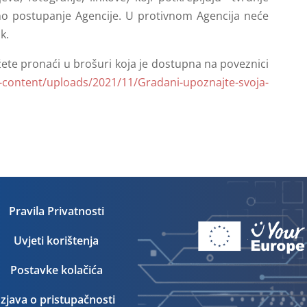
ežno postupanje Agencije. U protivnom Agencija neće
k.
žete pronaći u brošuri koja je dostupna na poveznici
p-content/uploads/2021/11/Gradani-upoznajte-svoja-
Pravila Privatnosti
Uvjeti korištenja
Postavke kolačića
Izjava o pristupačnosti