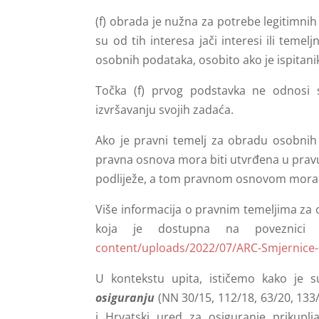
(f) obrada je nužna za potrebe legitimnih 
su od tih interesa jači interesi ili temelj
osobnih podataka, osobito ako je ispitanik
Točka (f) prvog podstavka ne odnosi s
izvršavanju svojih zadaća.
Ako je pravni temelj za obradu osobnih
pravna osnova mora biti utvrđena u pravu 
podliježe, a tom pravnom osnovom mora b
Više informacija o pravnim temeljima za
koja je dostupna na poveznici 
content/uploads/2022/07/ARC-Smjernice
U kontekstu upita, ističemo kako je 
osiguranju
(NN 30/15, 112/18, 63/20, 133/
i Hrvatski ured za osiguranje prikuplja