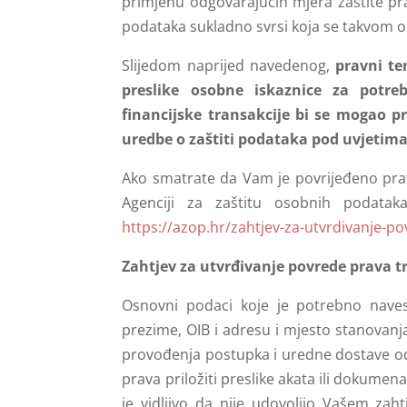
primjenu odgovarajućih mjera zaštite pra
podataka sukladno svrsi koja se takvom 
Slijedom naprijed navedenog,
pravni te
preslike osobne iskaznice za potre
financijske transakcije bi se mogao pr
uredbe o zaštiti podataka pod uvjeti
Ako smatrate da Vam je povrijeđeno prav
Agenciji za zaštitu osobnih podatak
https://azop.hr/zahtjev-za-utvrdivanje-p
Zahtjev za utvrđivanje povrede prava tr
Osnovni podaci koje je potrebno naves
prezime, OIB i adresu i mjesto stanovanja
provođenja postupka i uredne dostave od
prava priložiti preslike akata ili dokumen
je vidljivo da nije udovoljio Vašem zahtj