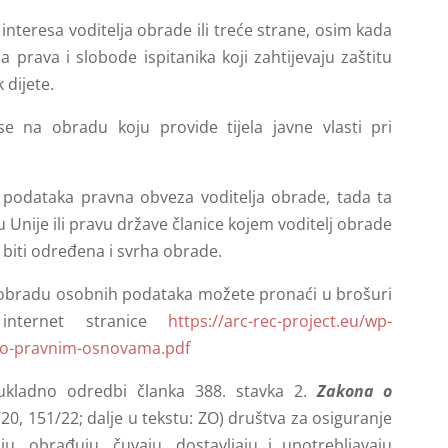
interesa voditelja obrade ili treće strane, osim kada
na prava i slobode ispitanika koji zahtijevaju zaštitu
 dijete.
e na obradu koju provide tijela javne vlasti pri
 podataka pravna obveza voditelja obrade, tada ta
Unije ili pravu države članice kojem voditelj obrade
iti određena i svrha obrade.
 obradu osobnih podataka možete pronaći u brošuri
internet stranice
https://arc-rec-project.eu/wp-
-o-pravnim-osnovama.pdf
sukladno odredbi članka 388. stavka 2.
Zakona o
20, 151/22; dalje u tekstu: ZO) društva za osiguranje
ju, obrađuju, čuvaju, dostavljaju i upotrebljavaju