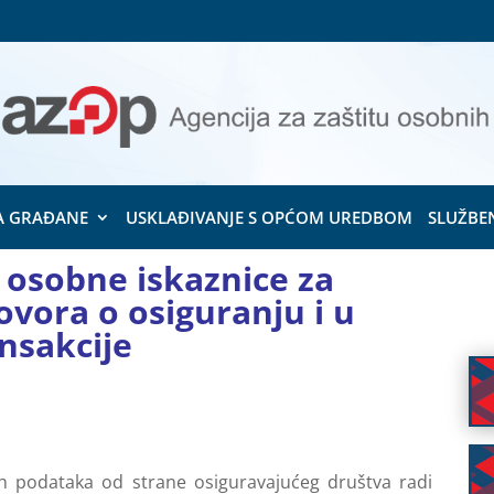
A GRAĐANE
USKLAĐIVANJE S OPĆOM UREDBOM
SLUŽBE
e osobne iskaznice za
ovora o osiguranju i u
ansakcije
h podataka od strane osiguravajućeg društva radi