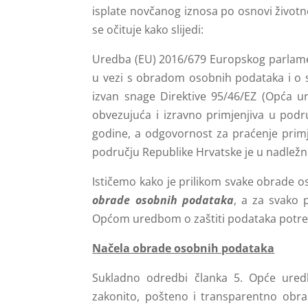
isplate novčanog iznosa po osnovi životn
se očituje kako slijedi:
Uredba (EU) 2016/679 Europskog parlament
u vezi s obradom osobnih podataka i o s
izvan snage Direktive 95/46/EZ (Opća ur
obvezujuća i izravno primjenjiva u podr
godine, a odgovornost za praćenje prim
području Republike Hrvatske je u nadležno
Ističemo kako je prilikom svake obrade 
obrade osobnih podataka
, a za svako 
Općom uredbom o zaštiti podataka potr
Načela obrade osobnih podataka
Sukladno odredbi članka 5. Opće uredb
zakonito, pošteno i transparentno obrađ