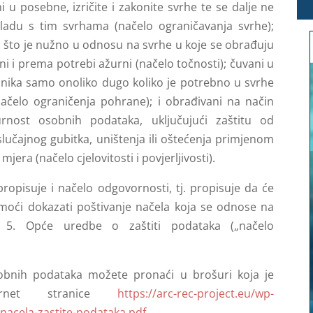
i u posebne, izričite i zakonite svrhe te se dalje ne
kladu s tim svrhama (načelo ograničavanja svrhe);
no što je nužno u odnosu na svrhe u koje se obrađuju
ni i prema potrebi ažurni (načelo točnosti); čuvani u
itanika samo onoliko dugo koliko je potrebno u svrhe
ačelo ograničenja pohrane); i obrađivani na način
rnost osobnih podataka, uključujući zaštitu od
slučajnog gubitka, uništenja ili oštećenja primjenom
mjera (načelo cjelovitosti i povjerljivosti).
propisuje i načelo odgovornosti, tj. propisuje da će
 moći dokazati poštivanje načela koja se odnose na
 5. Opće uredbe o zaštiti podataka („načelo
obnih podataka možete pronaći u brošuri koja je
ernet stranice
https://arc-rec-project.eu/wp-
nacela-zastite-podataka.pdf