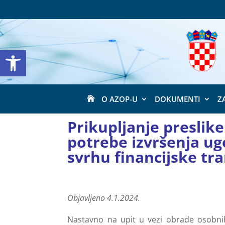
Open toolbar
O AZOP-U
DOKUMENTI
Z

Prikupljanje preslik
potrebe izvršenja ug
svrhu financijske tr
Objavljeno 4.1.2024.
Nastavno na upit u vezi obrade osobni