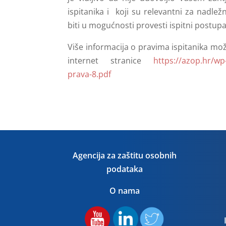
ispitanika i koji su relevantni za nadl
biti u mogućnosti provesti ispitni postupa
Više informacija o pravima ispitanika mo
internet stranice
https://azop.hr/w
prava-8.pdf
Agencija za zaštitu osobnih
podataka
O nama