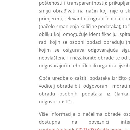
poštenosti i transparentnosti); prikupljen
smiju obrađivati na način koji nije u s
primjereni, relevantni i ograničeni na o
(načelo smanjenja količine podataka); toč
obliku koji omogućuje identifikaciju isp
radi kojih se osobni podaci obrađuju (n
kojim se osigurava odgovarajuća sigu
neovlaštene ili nezakonite obrade te od 
odgovarajućih tehničkih ili organizacijskih 
Opća uredba o zaštiti podataka izričito 
voditelj obrade biti odgovoran i morati
obradu osobnih podataka iz članka
odgovornosti“).
Više informacija o načelima obrade os
dostupna na poveznici int
content/uploads/2021/03/Kratki-vodic-za-