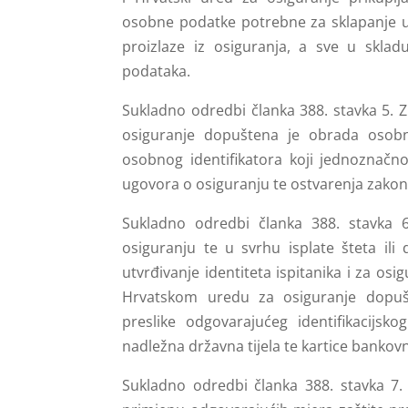
osobne podatke potrebne za sklapanje ug
proizlaze iz osiguranja, a sve u skla
podataka.
Sukladno odredbi članka 388. stavka 5. 
osiguranje dopuštena je obrada osobnog
osobnog identifikatora koji jednoznačno
ugovora o osiguranju te ostvarenja zakons
Sukladno odredbi članka 388. stavka 6
osiguranju te u svrhu isplate šteta ili
utvrđivanje identiteta ispitanika i za os
Hrvatskom uredu za osiguranje dopuš
preslike odgovarajućeg identifikacijsk
nadležna državna tijela te kartice bankov
Sukladno odredbi članka 388. stavka 7. 