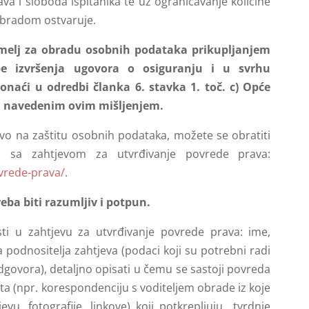
va i sloboda ispitanika te uz ograničavanje količine
obradom ostvaruje.
melj za obradu osobnih podataka prikupljanjem
be izvršenja ugovora o osiguranju i u svrhu
onaći u odredbi članka 6. stavka 1. toč. c) Opće
ma navedenim ovim mišljenjem.
o na zaštitu osobnih podataka, možete se obratiti
a sa zahtjevom za utvrđivanje povrede prava:
ovrede-prava/
.
eba biti razumljiv i potpun.
ti u zahtjevu za utvrđivanje povrede prava: ime,
 podnositelja zahtjeva (podaci koji su potrebni radi
govora), detaljno opisati u čemu se sastoji povreda
ata (npr. korespondenciju s voditeljem obrade iz koje
evu, fotografije, linkove) koji potkrepljuju tvrdnje