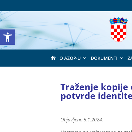
Open toolbar
O AZOP-U
DOKUMENTI
Z

Traženje kopije
potvrde identit
Objavljeno 5.1.2024.