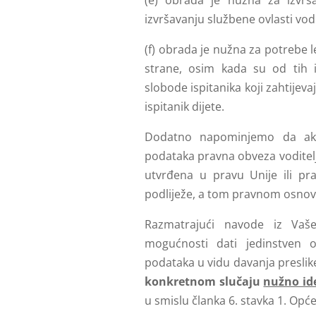
(e) obrada je nužna za izvrša
izvršavanju službene ovlasti vod
(f) obrada je nužna za potrebe le
strane, osim kada su od tih in
slobode ispitanika koji zahtijev
ispitanik dijete.
Dodatno napominjemo da ako
podataka pravna obveza voditel
utvrđena u pravu Unije ili pr
podliježe, a tom pravnom osnov
Razmatrajući navode iz Vaše
mogućnosti dati jedinstven
podataka u vidu davanja preslik
konkretnom slučaju
nužno ide
u smislu članka 6. stavka 1. Opć