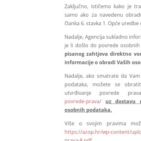
Zaključno, ističemo kako je tr
samo ako za navedenu obradu 
članka 6. stavka 1. Opće uredbe 
Nadalje, Agencija sukladno info
je li došlo do povrede osobni
pisanog zahtjeva direktno vo
informacije o obradi Vaših os
Nadalje, ako smatrate da Vam 
podataka, možete se obratit
utvrđivanje povrede pra
povrede-prava/
uz dostavu r
osobnih podataka.
Više o svojim pravima možet
https://azop.hr/wp-content/upl
prava-8.pdf