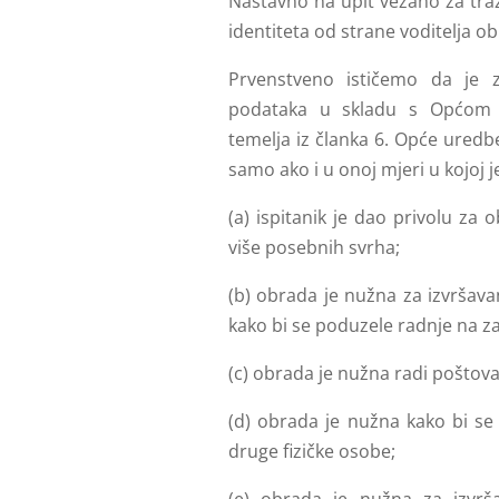
Nastavno na upit vezano za tra
identiteta od strane voditelja obr
Prvenstveno ističemo da je 
podataka u skladu s Općom 
temelja iz članka 6. Opće uredb
samo ako i u onoj mjeri u kojoj 
(a) ispitanik je dao privolu za
više posebnih svrha;
(b) obrada je nužna za izvršavan
kako bi se poduzele radnje na za
(c) obrada je nužna radi poštov
(d) obrada je nužna kako bi se za
druge fizičke osobe;