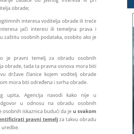
vanje zadaće od javnog interesa ili pri
itelja obrade;
gitimnih interesa voditelja obrade ili treće
teresa jači interesi ili temeljna prava i
aju zaštitu osobnih podataka, osobito ako je
 je pravni temelj za obradu osobnih
ja obrade, tada ta pravna osnova mora biti
avu države članice kojem voditelj obrade
om mora biti određena i svrha obrade.
g upita, Agencija navodi kako nije u
 odgovor u odnosu na obradu osobnih
e osobnih iskaznica budući da je
u svakom
ntificirati pravni temelj
za takvu obradu
e uredbe.