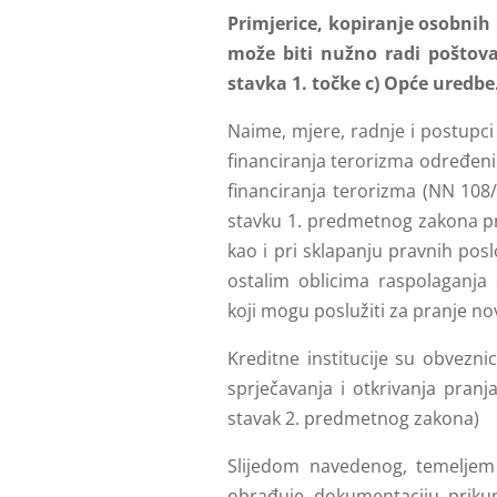
Primjerice, kopiranje osobnih 
može biti nužno radi poštov
stavka 1. točke c) Opće uredbe
Naime, mjere, radnje i postupci 
financiranja terorizma određen
financiranja terorizma (NN 108/
stavku 1. predmetnog zakona prov
kao i pri sklapanju pravnih poslo
ostalim oblicima raspolaganj
koji mogu poslužiti za pranje nov
Kreditne institucije su obvezni
sprječavanja i otkrivanja pranj
stavak 2. predmetnog zakona)
Slijedom navedenog, temeljem 
obrađuje dokumentaciju priku