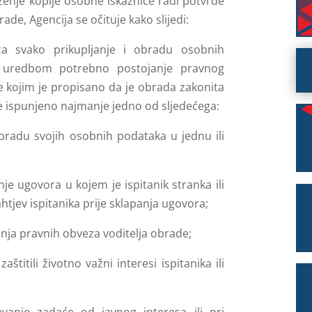
ženje kopije osobne iskaznice radi potvrde
ade, Agencija se očituje kako slijedi:
za svako prikupljanje i obradu osobnih
uredbom potrebno postojanje pravnog
e kojim je propisano da je obrada zakonita
je ispunjeno najmanje jedno od sljedećega:
 obradu svojih osobnih podataka u jednu ili
je ugovora u kojem je ispitanik stranka ili
htjev ispitanika prije sklapanja ugovora;
anja pravnih obveza voditelja obrade;
štitili životno važni interesi ispitanika ili