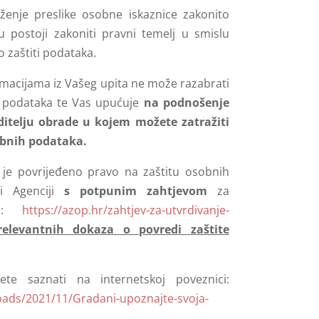
aženje preslike osobne iskaznice zakonito
postoji zakoniti pravni temelj u smislu
o zaštiti podataka.
rmacijama iz Vašeg upita ne može razabrati
h podataka te Vas upućuje
na podnošenje
ditelju obrade u kojem možete zatražiti
obnih podataka.
je povrijeđeno pravo na zaštitu osobnih
i Agenciji
s potpunim zahtjevom
za
va:
https://azop.hr/zahtjev-za-utvrdivanje-
elevantnih dokaza o povredi zaštite
e saznati na internetskoj poveznici:
oads/2021/11/Gradani-upoznajte-svoja-