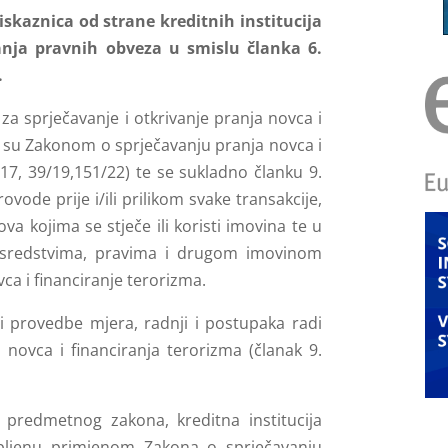
iskaznica od strane kreditnih institucija
anja pravnih obveza u smislu članka 6.
.
za sprječavanje i otkrivanje pranja novca i
i su Zakonom o sprječavanju pranja novca i
17, 39/19,151/22) te se sukladno članku 9.
ode prije i/ili prilikom svake transakcije,
va kojima se stječe ili koristi imovina te u
a sredstvima, pravima i drugom imovinom
ca i financiranje terorizma.
ci provedbe mjera, radnji i postupaka radi
a novca i financiranja terorizma (članak 9.
predmetnog zakona, kreditna institucija
pljenu primjenom Zakona o sprječavanju