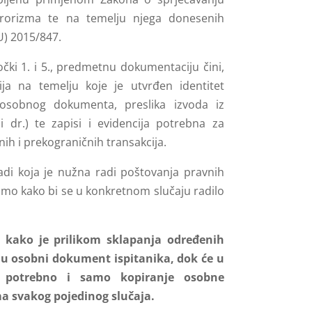
terorizma te na temelju njega donesenih
U) 2015/847.
očki 1. i 5., predmetnu dokumentaciju čini,
ja na temelju koje je utvrđen identitet
 osobnog dokumenta, preslika izvoda iz
i dr.) te zapisi i evidencija potrebna za
lnih i prekograničnih transakcija.
radi koja je nužna radi poštovanja pravnih
amo kako bi se u konkretnom slučaju radilo
kako je prilikom sklapanja određenih
d u osobni dokument ispitanika, dok će u
i potrebno i samo kopiranje osobne
ma svakog pojedinog slučaja.