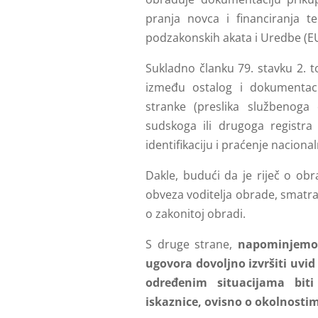
pranja novca i financiranja 
podzakonskih akata i Uredbe (E
Sukladno članku 79. stavku 2. t
između ostalog i dokumentaci
stranke (preslika službenoga
sudskoga ili drugoga registra 
identifikaciju i praćenje naciona
Dakle, budući da je riječ o ob
obveza voditelja obrade, smatr
o zakonitoj obradi.
S druge strane,
napominjemo 
ugovora dovoljno izvršiti uvi
određenim situacijama bit
iskaznice, ovisno o okolnosti