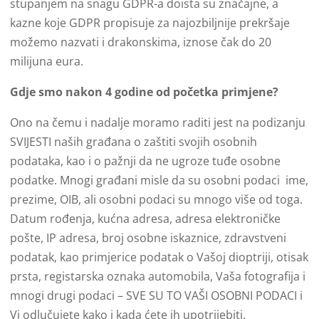
stupanjem na snagu GDPR-a doista su značajne, a
kazne koje GDPR propisuje za najozbiljnije prekršaje
možemo nazvati i drakonskima, iznose čak do 20
milijuna eura.
Gdje smo nakon 4 godine od početka primjene?
Ono na čemu i nadalje moramo raditi jest na podizanju
SVIJESTI naših građana o zaštiti svojih osobnih
podataka, kao i o pažnji da ne ugroze tuđe osobne
podatke. Mnogi građani misle da su osobni podaci ime,
prezime, OIB, ali osobni podaci su mnogo više od toga.
Datum rođenja, kućna adresa, adresa elektroničke
pošte, IP adresa, broj osobne iskaznice, zdravstveni
podatak, kao primjerice podatak o Vašoj dioptriji, otisak
prsta, registarska oznaka automobila, Vaša fotografija i
mnogi drugi podaci – SVE SU TO VAŠI OSOBNI PODACI i
Vi odlučujete kako i kada ćete ih upotrijebiti.