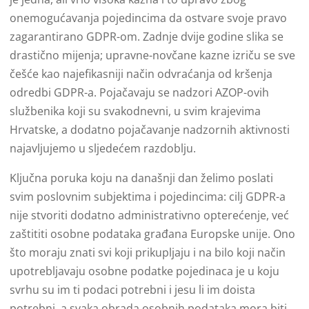
onemogućavanja pojedincima da ostvare svoje pravo
zagarantirano GDPR-om. Zadnje dvije godine slika se
drastično mijenja; upravne-novčane kazne izriču se sve
češće kao najefikasniji način odvraćanja od kršenja
odredbi GDPR-a. Pojačavaju se nadzori AZOP-ovih
službenika koji su svakodnevni, u svim krajevima
Hrvatske, a dodatno pojačavanje nadzornih aktivnosti
najavljujemo u sljedećem razdoblju.
Ključna poruka koju na današnji dan želimo poslati
svim poslovnim subjektima i pojedincima: cilj GDPR-a
nije stvoriti dodatno administrativno opterećenje, već
zaštititi osobne podataka građana Europske unije. Ono
što moraju znati svi koji prikupljaju i na bilo koji način
upotrebljavaju osobne podatke pojedinaca je u koju
svrhu su im ti podaci potrebni i jesu li im doista
potrebni, a svaka obrada osobnih podataka mora biti