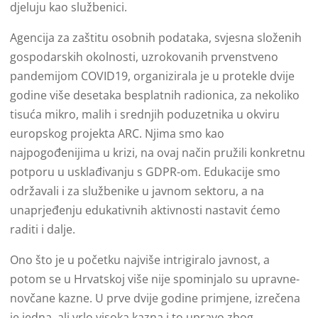
djeluju kao službenici.
Agencija za zaštitu osobnih podataka, svjesna složenih
gospodarskih okolnosti, uzrokovanih prvenstveno
pandemijom COVID19, organizirala je u protekle dvije
godine više desetaka besplatnih radionica, za nekoliko
tisuća mikro, malih i srednjih poduzetnika u okviru
europskog projekta ARC. Njima smo kao
najpogođenijima u krizi, na ovaj način pružili konkretnu
potporu u usklađivanju s GDPR-om. Edukacije smo
održavali i za službenike u javnom sektoru, a na
unaprjeđenju edukativnih aktivnosti nastavit ćemo
raditi i dalje.
Ono što je u početku najviše intrigiralo javnost, a
potom se u Hrvatskoj više nije spominjalo su upravne-
novčane kazne. U prve dvije godine primjene, izrečena
je jedna, ali vrlo visoka kazna i to upravo zbog