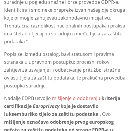
suradnje u pogledu snažne i brze provedbe GDPR-a.
Identificirali smo neke prepreke izvan našeg djelokruga
koje bi mogle zahtijevati zakonodavnu inicijativu.
Trenutačna raznolikost nacionalnih postupaka i praksa
ima štetan utjecaj na suradnju između tijela za zaštitu
podataka.”
Popis se, između ostalog, bavi statusom i pravima
stranaka u upravnom postupku; procesni rokovi;
zahtjevi za usvajanje ili odbacivanje pritužbi; istražne
ovlasti tijela za zaštitu podataka; te praktična provedba
postupka suradnje.
Nadalje EDPB usvojio
mišljenje o odobrenju
kriterija
certifikacije
Europrivacy
koje je dostavilo
luksemburško tijelo za zaštitu podataka
. Ovo
mišljenje označava odobrenje prvog europskog
pečata za zaštitu podataka od strane EDPB-a u