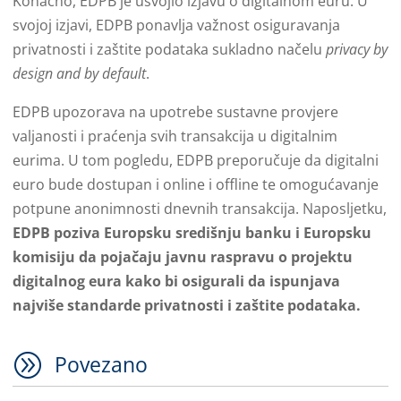
Konačno, EDPB je usvojio izjavu o digitalnom euru. U
svojoj izjavi, EDPB ponavlja važnost osiguravanja
privatnosti i zaštite podataka sukladno načelu
privacy by
design and by default
.
EDPB upozorava na upotrebe sustavne provjere
valjanosti i praćenja svih transakcija u digitalnim
eurima. U tom pogledu, EDPB preporučuje da digitalni
euro bude dostupan i online i offline te omogućavanje
potpune anonimnosti dnevnih transakcija. Naposljetku,
EDPB poziva Europsku središnju banku i Europsku
komisiju da pojačaju javnu raspravu o projektu
digitalnog eura kako bi osigurali da ispunjava
najviše standarde privatnosti i zaštite podataka.
A
Povezano