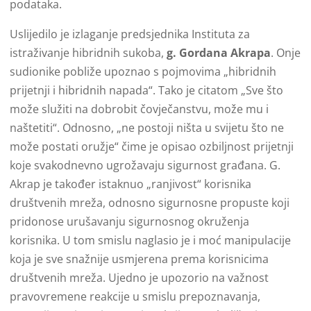
podataka.
Uslijedilo je izlaganje predsjednika Instituta za
istraživanje hibridnih sukoba,
g. Gordana Akrapa
. Onje
sudionike pobliže upoznao s pojmovima „hibridnih
prijetnji i hibridnih napada“. Tako je citatom „Sve što
može služiti na dobrobit čovječanstvu, može mu i
naštetiti“. Odnosno, „ne postoji ništa u svijetu što ne
može postati oružje“ čime je opisao ozbiljnost prijetnji
koje svakodnevno ugrožavaju sigurnost građana. G.
Akrap je također istaknuo „ranjivost“ korisnika
društvenih mreža, odnosno sigurnosne propuste koji
pridonose urušavanju sigurnosnog okruženja
korisnika. U tom smislu naglasio je i moć manipulacije
koja je sve snažnije usmjerena prema korisnicima
društvenih mreža. Ujedno je upozorio na važnost
pravovremene reakcije u smislu prepoznavanja,