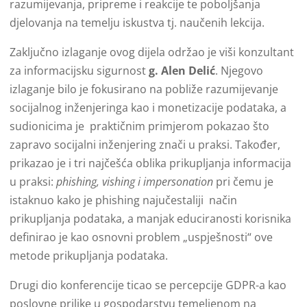
razumijevanja, pripreme i reakcije te poboljšanja
djelovanja na temelju iskustva tj. naučenih lekcija.
Zaključno izlaganje ovog dijela održao je viši konzultant
za informacijsku sigurnost
g. Alen Delić
. Njegovo
izlaganje bilo je fokusirano na pobliže razumijevanje
socijalnog inženjeringa kao i monetizacije podataka, a
sudionicima je praktičnim primjerom pokazao što
zapravo socijalni inženjering znači u praksi. Također,
prikazao je i tri najčešća oblika prikupljanja informacija
u praksi:
phishing, vishing i impersonation
pri čemu je
istaknuo kako je phishing najučestaliji način
prikupljanja podataka, a manjak educiranosti korisnika
definirao je kao osnovni problem „uspješnosti“ ove
metode prikupljanja podataka.
Drugi dio konferencije ticao se percepcije GDPR-a kao
poslovne prilike u gospodarstvu temeljenom na