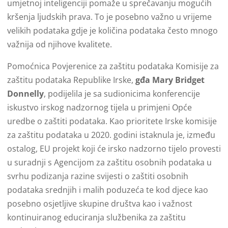
umjetnoj inteligenciji pomaže u sprečavanju mogućih
kršenja ljudskih prava. To je posebno važno u vrijeme
velikih podataka gdje je količina podataka često mnogo
važnija od njihove kvalitete.
Pomoćnica Povjerenice za zaštitu podataka Komisije za
zaštitu podataka Republike Irske,
gđa Mary Bridget
Donnelly
, podijelila je sa sudionicima konferencije
iskustvo irskog nadzornog tijela u primjeni Opće
uredbe o zaštiti podataka. Kao prioritete Irske komisije
za zaštitu podataka u 2020. godini istaknula je, između
ostalog, EU projekt koji će irsko nadzorno tijelo provesti
u suradnji s Agencijom za zaštitu osobnih podataka u
svrhu podizanja razine svijesti o zaštiti osobnih
podataka srednjih i malih poduzeća te kod djece kao
posebno osjetljive skupine društva kao i važnost
kontinuiranog educiranja službenika za zaštitu