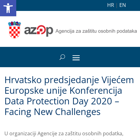
Open toolbar
HR
|
EN
Hrvatsko predsjedanje Vijećem
Europske unije Konferencija
Data Protection Day 2020 –
Facing New Challenges
U organizaciji Agencije za zaštitu osobnih podatka,