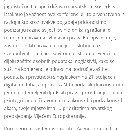
jugoistočne Europe i država u hrvatskom susjedstvu.
Istaknuo je važnost ove konferencije i to prvenstveno iz
razloga što kroz ovakve događaje pridonosimo
podizanju razine svijesti svih dionika i građana, o
temeljnim pravima i vladavini prava Europske unije,
zaštiti ljudskih prava i temeljenih sloboda te
sveobuhvatnom i učinkovitom pristupu prevenciji u
dijelu zaštite osobnih podataka, naglasivši, kako se
suština konferencije odnosi na područje zaštite
podataka i privatnosti s naglaskom na 21. stoljeće i
digitalno doba, a upravo zaštita podataka kao institut i
jedno od temeljenih ljudskih prava, pored činjenice da
je integrirano u čitavom nizu zakonskih i podzakonskih
akata, svoje mjesto ima i u prioritetima hrvatskog
predsjedanja Vijećem Europske unije.
Pored gore navedenog, ravnatelj Agencije za zaštitu