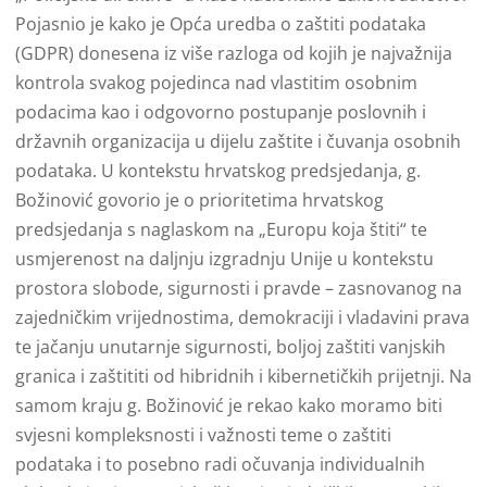
Pojasnio je kako je Opća uredba o zaštiti podataka
(GDPR) donesena iz više razloga od kojih je najvažnija
kontrola svakog pojedinca nad vlastitim osobnim
podacima kao i odgovorno postupanje poslovnih i
državnih organizacija u dijelu zaštite i čuvanja osobnih
podataka. U kontekstu hrvatskog predsjedanja, g.
Božinović govorio je o prioritetima hrvatskog
predsjedanja s naglaskom na „Europu koja štiti“ te
usmjerenost na daljnju izgradnju Unije u kontekstu
prostora slobode, sigurnosti i pravde – zasnovanog na
zajedničkim vrijednostima, demokraciji i vladavini prava
te jačanju unutarnje sigurnosti, boljoj zaštiti vanjskih
granica i zaštititi od hibridnih i kibernetičkih prijetnji. Na
samom kraju g. Božinović je rekao kako moramo biti
svjesni kompleksnosti i važnosti teme o zaštiti
podataka i to posebno radi očuvanja individualnih