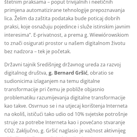
štetnim praksama – poput trivijalnih i neetičnih
primjena automatizirane tehnologije prepoznavanja
lica. Želim da zaštita podataka bude poticaj dobrih
praksi, koje osnažuju pojedince i služe istinskim javnim
interesima”. E-privatnost, a prema g. Wiewiórowskiom
to znači osigurati prostor u našem digitalnom životu
bez nadzora – tek je početak.
Državni tajnik Središnjeg državnog ureda za razvoj
digitalnog društva,
g. Bernard Gršić
, obratio se
sudionicima izlaganjem na temu digitalne
transformacije pri čemu je pobliže objasnio
problematiku razumijevanja digitalne transformacije
kao takve. Osvrnuo se i na utjecaj korištenja Interneta
na okoliš, ističući tako udio od 10% svjetske potrošnje
struje za potrebe Interneta kao i povećano stvaranje
CO2. Zaključno, g. Gršić naglasio je važnost aktivnijeg