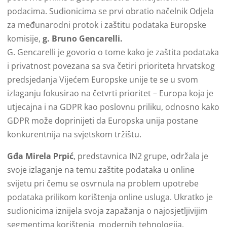
podacima. Sudionicima se prvi obratio načelnik Odjela
za međunarodni protok i zaštitu podataka Europske
komisije,
g. Bruno Gencarelli.
G. Gencarelli je govorio o tome kako je zaštita podataka
i privatnost povezana sa sva četiri prioriteta hrvatskog
predsjedanja Vijećem Europske unije te se u svom
izlaganju fokusirao na četvrti prioritet – Europa koja je
utjecajna i na GDPR kao poslovnu priliku, odnosno kako
GDPR može doprinijeti da Europska unija postane
konkurentnija na svjetskom tržištu.
Gđa Mirela Prpić
, predstavnica IN2 grupe, održala je
svoje izlaganje na temu zaštite podataka u online
svijetu pri čemu se osvrnula na problem upotrebe
podataka prilikom korištenja online usluga. Ukratko je
sudionicima iznijela svoja zapažanja o najosjetljivijim
segmentima korištenja modernih tehnologija.