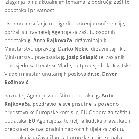
izlaganja o najaktualnijim temama iz područja zaštite
podataka i privatnosti.
Uvodno obraćanje u prigodi otvorenja konferencije,
održali su: ravnatelj Agencije za zaštitu osobnih
podataka
g. Anto Rajkovača
, državni tajnik u
Ministarstvo uprave
g. Darko Nekić
, državni tajnik u
Ministarstvu pravosuđa
g. Josip Salapić
te izaslanik
predsjednika Hrvatske Vlade, potpredsjednik Hrvatske
Vlade i ministar unutarnjih poslova
dr.sc. Davor
Božinović
.
Ravnatelj Agencije za zaštitu podataka,
g. Anto
Rajkovača
, pozdravio je sve prisutne, a posebno
predstavnike Europske komisije, EU Odbora za zaštitu
podataka, EU Agencije za temeljna ljudska prava, kao i
predstavnike nacionalnih nadzornih tijela za zaštitu
podataka iz država članica Europske unije, zemalja