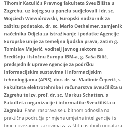
Tihomir Katulić s Pravnog fakulteta Sveučilišta u
Zagrebu, uz kojeg su u panelu sudjelovali i dr. sc.
Wojciech Wiewiórowski, Europski nadzornik za
zaštitu podataka, dr. sc. Mario Oetheimer, zamjenik
načelnika Odjela za istraživanje i podatke Agencije
Europske unije za temeljna ljudska prava, zatim g.
Tomislav Majerić, voditelj javnog sektora za
Središnju i Istočnu Europu IBM-a, g. Saša Bilić,
predsjednik uprave Agencije za podršku
informacijskim sustavima i informacijskim
tehnologijama (APIS), doc. dr. sc. Vladimir Čeperić, s
Fakulteta elektrotehnike i računarstva Sveučilišta u
Zagrebu te izv. prof. dr. sc. Markus Schatten, s
Fakulteta organizacije i informatike Sveučilišta u
Zagrebu
. Panel rasprava se u bitnom odnosila na
praktična područja primjene umjetne inteligencije i s
time povezanim izazovima za zaštitu osobnih podataka