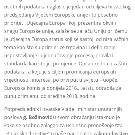
osobnih podataka naglasio je jedan od ciljeva hrvatskog
predsjedanja Vijećem Europske unije i to posebno
prioritet „Utjecajna Europa“ koji prezentira okvir i
snagu Europske unije, zalaže se za jaču Uniju pri čemu
je utjecajna Europa status koji se sastoji od niza važnih
tema kao što su primjerice trgovina ili definiranje,
uspostavljanje i ujednačavanje procesa, pravila i
standarda kao što je, primjerice: Opća uredba o zaštiti
podataka, a koju je s ciljem promicanja europskih
vrijednosti i interesa, po prvi put u svijetu – uopće,
Europska komisija donijela 2016., te istu odradila za
punu primjenu od sredine 2018. godine.
Potpredsjednik Hrvatske Vlade i ministar unutarnjih
poslova
g. Božinović
u svom obraćanju istaknuo je
kako se osobno zalagao za uspješno prenošenje tzv.
„Policijske direktive“ u naše nacionalno zakonodavstvo.