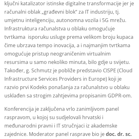
ključni katalizator istinske digitalne transformacije jer je
računalni oblak „građevni blok“ za IT industriju, tj.
umjetnu inteligenciju, autonomna vozila i 5G mrežu.
Infrastruktura računalstva u oblaku omogućuje
tvrtkama isporuku usluge prema velikom broju kupaca
čime ubrzava tempo inovacija, a i najmanjim tvrtkama
omogućuje pristup neograničenim virtualnim
resursima u samo nekoliko minuta, bilo gdje u svijetu.
Također, g. Schmutz je pobliže predstavio CISPE (Cloud
Infrastructure Services Providers in Europe) koji je
razvio prvi Kodeks ponašanja za računalstvo u oblaku
usklađen sa strogim zahtjevima propisanim GDPR-om.
Konferencija je zaključena vrlo zanimljivom panel
raspravom, u kojoj su sudjelovali hrvatski i
međunarodni pravni i IT stručnjaci iz akademske
zajednice. Moderator panel rasprave bio je
doc. dr. sc.