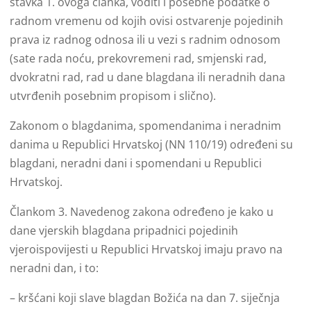
stavka 1. ovoga članka, voditi i posebne podatke o
radnom vremenu od kojih ovisi ostvarenje pojedinih
prava iz radnog odnosa ili u vezi s radnim odnosom
(sate rada noću, prekovremeni rad, smjenski rad,
dvokratni rad, rad u dane blagdana ili neradnih dana
utvrđenih posebnim propisom i slično).
Zakonom o blagdanima, spomendanima i neradnim
danima u Republici Hrvatskoj (NN 110/19) određeni su
blagdani, neradni dani i spomendani u Republici
Hrvatskoj.
Člankom 3. Navedenog zakona određeno je kako u
dane vjerskih blagdana pripadnici pojedinih
vjeroispovijesti u Republici Hrvatskoj imaju pravo na
neradni dan, i to:
– kršćani koji slave blagdan Božića na dan 7. siječnja