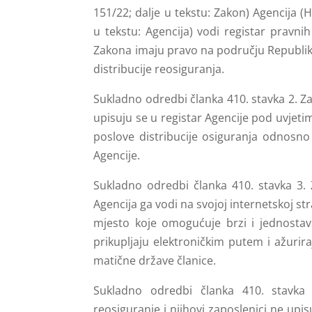
151/22; dalje u tekstu: Zakon) Agencija (H
u tekstu: Agencija) vodi registar pravn
Zakona imaju pravo na području Republike 
distribucije reosiguranja.
Sukladno odredbi članka 410. stavka 2. Z
upisuju se u registar Agencije pod uvjet
poslove distribucije osiguranja odnosno 
Agencije.
Sukladno odredbi članka 410. stavka 3. 
Agencija ga vodi na svojoj internetskoj st
mjesto koje omogućuje brzi i jednostava
prikupljaju elektroničkim putem i ažuriraj
matične države članice.
Sukladno odredbi članka 410. stavka
reosiguranje i njihovi zaposlenici ne upis