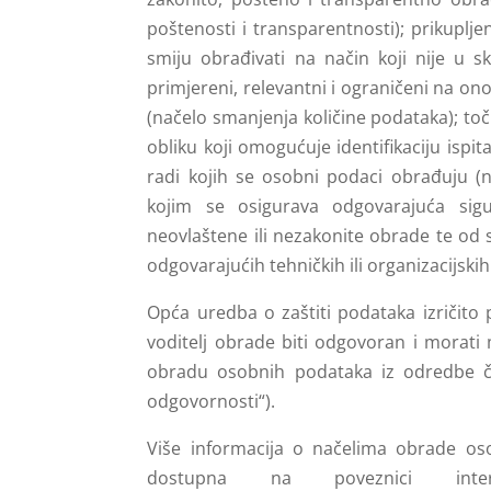
poštenosti i transparentnosti); prikupljen
smiju obrađivati na način koji nije u s
primjereni, relevantni i ograničeni na o
(načelo smanjenja količine podataka); toč
obliku koji omogućuje identifikaciju isp
radi kojih se osobni podaci obrađuju (n
kojim se osigurava odgovarajuća sigu
neovlaštene ili nezakonite obrade te od 
odgovarajućih tehničkih ili organizacijskih 
Opća uredba o zaštiti podataka izričito 
voditelj obrade biti odgovoran i morati
obradu osobnih podataka iz odredbe čl
odgovornosti“).
Više informacija o načelima obrade os
dostupna na poveznici int