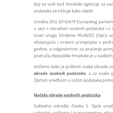
koji se vodi kod Hrvatske agencije za nad
podataka se očituje kako slijedi:
Uredba (EU) 2016/679 Europskog parlament
u vezi s obradom osobnih podataka i o s
izvan snage Direktive 95/46/EZ (Opća ur
obvezujuća i izravno primjenjiva u podr
godine, a odgovornost za praćenje prim
području Republike Hrvatske je u nadležno
Ističemo kako je prilikom svake obrade 
obrade osobnih podataka
, a za svako 
Općom uredbom o zaštiti podataka potr
Načela obrade osobnih podataka
Sukladno odredbi članka 5. Opće uredb
zakonito, pošteno i transparentno obrađ