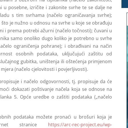
i u posebne, izričite i zakonite svrhe te se dalje ne
kladu s tim svrhama (načelo ograničavanja svrhe);
no što je nužno u odnosu na svrhe u koje se obrađuju
ni i prema potrebi ažurni (načelo točnosti); čuvani u
itanika samo onoliko dugo koliko je potrebno u svrhe
ačelo ograničenja pohrane); i obrađivani na način
rnost osobnih podataka, uključujući zaštitu od
slučajnog gubitka, uništenja ili oštećenja primjenom
mjera (načelo cjelovitosti i povjerljivosti).
propisuje i načelo odgovornosti, tj. propisuje da će
 moći dokazati poštivanje načela koja se odnose na
anka 5. Opće uredbe o zaštiti podataka („načelo
obnih podataka možete pronaći u brošuri koja je
ernet stranice
https://arc-rec-project.eu/wp-