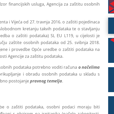
zor financijskih usluga, Agencija za zaštitu osobnih
a i Vijeća od 27. travnja 2016. o zaštiti pojedinaca
lobodnom kretanju takvih podataka te o stavljanju
edba o zaštiti podataka) SL EU L119, u cijelosti je
učju zaštite osobnih podataka od 25. svibnja 2018.
jene i provedbe Opće uredbe o zaštiti podataka na
sti Agencije za zaštitu podataka.
osobnih podataka potrebno voditi računa
o načelima
prikupljanje i obradu osobnih podataka u skladu s
ebno postojanje
pravnog temelja
.
e o zaštiti podataka, osobni podaci moraju biti
ivani s obzirom na ispitanika (načelo zakonitosti,