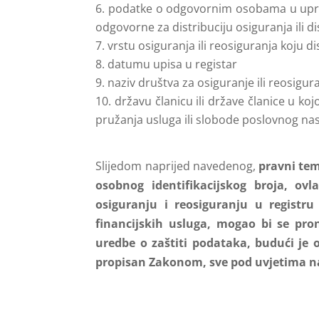
podatke o odgovornim osobama u upravi 
odgovorne za distribuciju osiguranja ili d
vrstu osiguranja ili reosiguranja koju di
datumu upisa u registar
naziv društva za osiguranje ili reosigur
državu članicu ili države članice u ko
pružanja usluga ili slobode poslovnog na
Slijedom naprijed navedenog,
pravni tem
osobnog identifikacijskog broja, ov
osiguranju i reosiguranju u registr
financijskih usluga, mogao bi se pron
uredbe o zaštiti podataka, budući je 
propisan Zakonom, sve pod uvjetima 