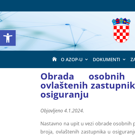
Open toolbar
O AZOP-U
DOKUMENTI
Z

Obrada osobnih 
ovlaštenih zastupnik
osiguranju
Objavljeno 4.1.2024.
Nastavno na upit u vezi obrade osobnih p
broja, ovlaštenih zastupnika u osiguranj