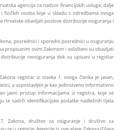
rvatska agencija za nadzor financijskih usluga; dalje
ih i fizičkih osoba koje u skladu s odredbama ovoga
Hrvatske obavljati poslove distribucije osiguranja i
akona, posrednici i sporedni posrednici u osiguranju
ima propisanim ovim Zakonom i ovlašteni su obavljati
distribucije reosiguranja dok su upisani u registar
Zakona registar iz stavka 1. ovoga članka je javan,
ranici, a uspostavljen je kao jedinstveno informativno
n javni pristup informacijama iz registra, koje se
u te sadrži identifikacijske podatke nadležnih tijela
 7. Zakona, društvo za osiguranje i društvo za
uju se u registar Agencije iz ove glave Zakona (Glava