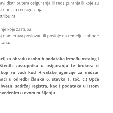
distributera osiguranja ili reosiguranja ili koje su
istribuciju reosiguranja
stribuira
anje koje zastupa
joj namjerava poslovati ili posluje na temelju slobode
stana.
elj za obradu osobnih podataka između ostalog i
laštenih zastupnika u osiguranju te brokera u
u koji se vodi kod Hrvatske agencije za nadzor
aći u odredbi članka 6. stavka 1. toč. c.) Opće
obvezni sadržaj registra, kao i podataka u istom
navedenim u ovom mišljenju
.