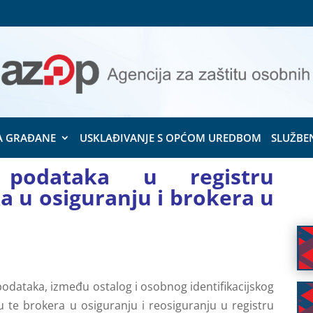
A GRAĐANE
USKLAĐIVANJE S OPĆOM UREDBOM
SLUŽBE
podataka u registru
a u osiguranju i brokera u
odataka, između ostalog i osobnog identifikacijskog
u te brokera u osiguranju i reosiguranju u registru