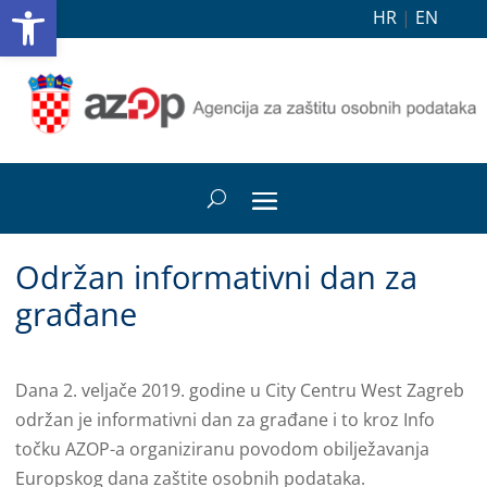
Open toolbar
HR
|
EN
Održan informativni dan za
građane
Dana 2. veljače 2019. godine u City Centru West Zagreb
održan je informativni dan za građane i to kroz Info
točku AZOP-a organiziranu povodom obilježavanja
Europskog dana zaštite osobnih podataka.