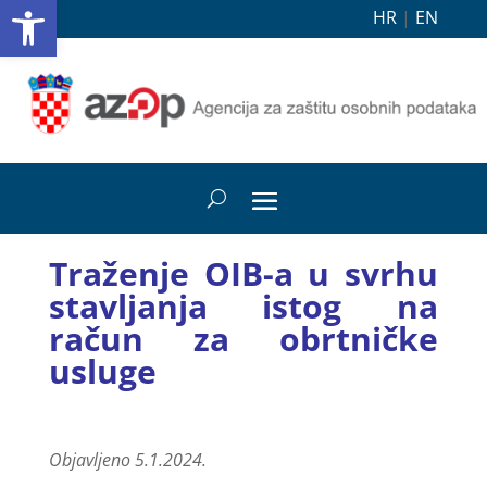
Open toolbar
HR
|
EN
Traženje OIB-a u svrhu
stavljanja istog na
račun za obrtničke
usluge
Objavljeno 5.1.2024.