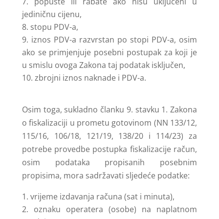
popuste ili rabate ako nisu uključeni u
jediničnu cijenu,
stopu PDV-a,
iznos PDV-a razvrstan po stopi PDV-a, osim
ako se primjenjuje posebni postupak za koji je
u smislu ovoga Zakona taj podatak isključen,
zbrojni iznos naknade i PDV-a.
Osim toga, sukladno članku 9. stavku 1. Zakona
o fiskalizaciji u prometu gotovinom (NN 133/12,
115/16, 106/18, 121/19, 138/20 i 114/23) za
potrebe provedbe postupka fiskalizacije račun,
osim podataka propisanih posebnim
propisima, mora sadržavati sljedeće podatke:
vrijeme izdavanja računa (sat i minuta),
oznaku operatera (osobe) na naplatnom