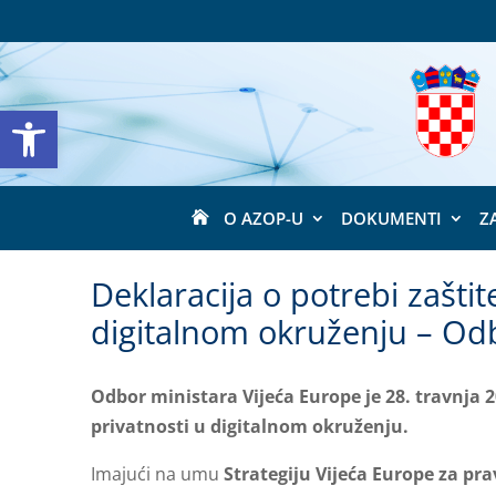
Open toolbar
O AZOP-U
DOKUMENTI
Z

Deklaracija o potrebi zaštit
digitalnom okruženju – Odb
Odbor ministara Vijeća Europe je 28. travnja 20
privatnosti u digitalnom okruženju.
Imajući na umu
Strategiju Vijeća Europe za prav