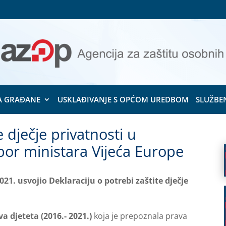
A GRAĐANE
USKLAĐIVANJE S OPĆOM UREDBOM
SLUŽBE
e dječje privatnosti u
or ministara Vijeća Europe
21. usvojio Deklaraciju o potrebi zaštite dječje
a djeteta (2016.- 2021.)
koja je prepoznala prava