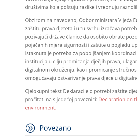
društvima koja poštuju razlike i vrednuju raznoli
Obzirom na navedeno, Odbor ministara Vijeća Eu
zaštitu prava djeteta i u tu svrhu izražava pot
pozivajući države članice da osobito obrate po
pojačanih mjera sigurnosti i zaštite u pogledu 
Istaknuta je potreba za poboljšanjem koordinacij
institucija u cilju promicanja dječjih prava, ulaga
digitalnom okruženju, kao i promicanje stručnost
omogućavaju ostvarivanje prava djece u digital
Cjelokupni tekst Deklaracije o potrebi zaštite dj
pročitati na sljedećoj poveznici:
Declaration on th
environment.
A
Povezano