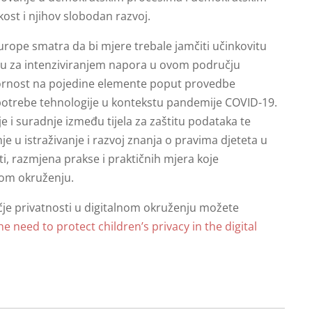
kost i njihov slobodan razvoj.
rope smatra da bi mjere trebale jamčiti učinkovitu
rebu za intenziviranjem napora u ovom području
zornost na pojedine elemente poput provedbe
upotrebe tehnologije u kontekstu pandemije COVID-19.
e i suradnje između tijela za zaštitu podataka te
nje u istraživanje i razvoj znanja o pravima djeteta u
i, razmjena prakse i praktičnih mjera koje
nom okruženju.
ečje privatnosti u digitalnom okruženju možete
e need to protect children’s privacy in the digital