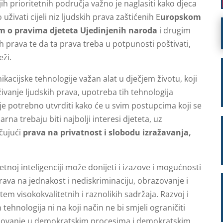
h prioritetnih područja važno je naglasiti kako djeca
ivati cijeli niz ljudskih prava zaštićenih E
uropskom
m o pravima djeteta Ujedinjenih naroda
i drugim
prava te da ta prava treba u potpunosti poštivati,
eži.
kacijske tehnologije važan alat u dječjem životu, koji
vanje ljudskih prava, upotreba tih tehnologija
je potrebno utvrditi kako će u svim postupcima koji se
arna trebaju biti najbolji interesi djeteta, uz
učujući
prava na privatnost i slobodu izražavanja,
tnoj inteligenciji može donijeti i izazove i mogućnosti
rava na jednakost i nediskriminaciju, obrazovanje i
m visokokvalitetnih i raznolikih sadržaja. Razvoj i
tehnologija ni na koji način ne bi smjeli ograničiti
djelovanje u demokratskim procesima i demokratskim