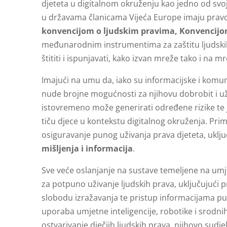
djeteta u digitalnom okruženju kao jedno od svoji
u državama članicama Vijeća Europe imaju pravo už
konvencijom o ljudskim pravima, Konvencijo
međunarodnim instrumentima za zaštitu ljudskih 
štititi i ispunjavati, kako izvan mreže tako i na mr
Imajući na umu da, iako su informacijske i komuni
nude brojne mogućnosti za njihovu dobrobit i uži
istovremeno može generirati određene rizike te 
tiču ​​djece u kontekstu digitalnog okruženja. Prim
osiguravanje punog uživanja prava djeteta, uklj
mišljenja i informacija
.
Sve veće oslanjanje na sustave temeljene na umje
za potpuno uživanje ljudskih prava, uključujući p
slobodu izražavanja te pristup informacijama pute
uporaba umjetne inteligencije, robotike i srodnih 
ostvarivanje dječjih ljudskih prava, njihovo su