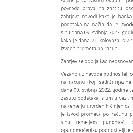
Agencija za zaštitu osobnih po
povrede prava na zaštitu os
zahtjeva navodi kako je banka
podataka na način da je izvo
sinu dana 09. svibnja 2022. godi
kako je dana 22. kolovoza 2022
izvoda prometa po računu.
Zahtjev se odbija kao neosnovan
Vezano uz navode podnositeljic
na računu (koji sadrži njezin
dana 09. svibnja 2022. godine 
zaštitu podataka, s tim u vezi
na temelju utvrđenih činjenica
je izvod prometa po računu po
sinu temeljem punomoći o
opunomoćeniku podnositeljice z