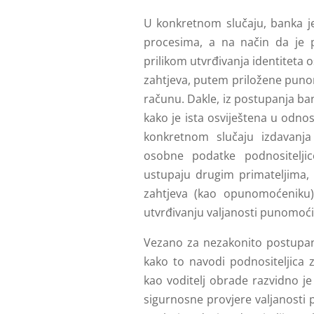
U konkretnom slučaju, banka j
procesima, a na način da je 
prilikom utvrđivanja identiteta o
zahtjeva, putem priložene puno
računu. Dakle, iz postupanja ban
kako je ista osviještena u odn
konkretnom slučaju izdavanj
osobne podatke podnositeljic
ustupaju drugim primateljima, 
zahtjeva (kao opunomoćeniku
utvrđivanju valjanosti punomoći
Vezano za nezakonito postupan
kako to navodi podnositeljica 
kao voditelj obrade razvidno j
sigurnosne provjere valjanosti 