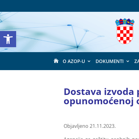
Open toolbar
O AZOP-U
DOKUMENTI
Z

Dostava izvoda
opunomoćenoj 
Objavljeno 21.11.2023.