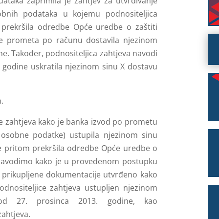
dataka zaprimila je zahtjev za utvrđivanje
obnih podataka u kojemu podnositeljica
 prekršila odredbe Opće uredbe o zaštiti
de prometa po računu dostavila njezinom
ne. Također, podnositeljica zahtjeva navodi
. godine uskratila njezinom sinu X dostavu
.
e zahtjeva kako je banka izvod po prometu
e osobne podatke) ustupila njezinom sinu
te pritom prekršila odredbe Opće uredbe o
, navodimo kako je u provedenom postupku
 i prikupljene dokumentacije utvrđeno kako
dnositeljice zahtjeva ustupljen njezinom
d 27. prosinca 2013. godine, kao
ahtjeva.