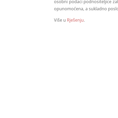
osobni podaci podnositeljice zah
opunomoćena, a sukladno posl
Više u
Rješenju
.