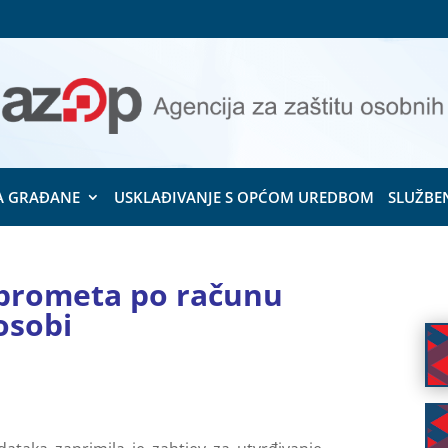
A GRAĐANE
USKLAĐIVANJE S OPĆOM UREDBOM
SLUŽBE
 prometa po računu
osobi