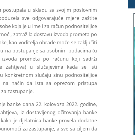
e postupala u skladu sa svojim poslovnim
poduzela sve odgovarajuće mjere zaštite
sobe koja je u ime i za račun podnositeljice
moći, zatražila dostavu izvoda prometa po
ke, kao voditelja obrade može se zaključiti
osu na postupanje sa osobnim podacima (u
a izvoda prometa po računu koji sadrži
e zahtjeva) u slučajevima kada se isti
u konkretnom slučaju sinu podnositeljice
) na način da ista sa oprezom pristupa
 za zastupanje.
je banke dana 22. kolovoza 2022. godine,
zahtjeva, iz dostavljenog očitovanja banke
e kako je djelatnica banke provela dodatne
punomoći za zastupanje, a sve sa ciljem da