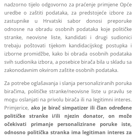
nadzorno tijelo odgovorno za praćenje primjene Opće
uredbe o zaštiti podataka, za predstojeće izbore za
zastupnike u Hrvatski sabor donosi preporuke
odnosne na obradu osobnih podataka koje političke
stranke, neovisne liste, kandidati i drugi sudionici
trebaju poštovati tijekom kandidacijskog postupka i
izborne promidžbe, kako bi obrada osobnih podataka
svih sudionika izbora, a posebice birača bila u skladu sa
zakonodavnim okvirom zaštite osobnih podataka.
Za potrebe oglašavanja i slanja personaliziranih poruka
biračima, političke stranke/neovisne liste u pravilu se
mogu oslanjati na privolu birača ili na legitimni interes.
Primjerice,
ako je birač simpatizer ili član određene
političke stranke i/ili njezin donator, on može
očekivati primanje personalizirane poruke iste,
odnosno politička stranka ima legitiman interes za