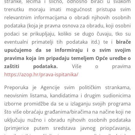
stranke, lecima i slično, odnosno birači u svakom
trenutku moraju imati mogućnost pristupa svim
relevantnim informacijama o obradi njihovih osobnih
podataka (koja je pravna osnova za obradu, koji osobni
podaci se prikupljaju, koliko se dugo čuvaju, tko su
eventualni primatelji tih podataka itd.) te i
birače
upućujemo da se informiraju i o svim svojim
pravima koja im pripadaju temeljem Opće uredbe o
zaštiti podataka.
Više o pravima
https://azop.hr/prava-ispitanika/
Preporuka je Agencije svim političkim strankama,
neovisnim listama, kandidatima i drugim sudionicima
izborne promidžbe da se u izlaganju svojih programa
što više obraćaju građanima/biračima na načine koji ne
uključuju nužno i obradu njihovih osobnih podataka
(primjerice putem sredstava javnog priopćavanja,