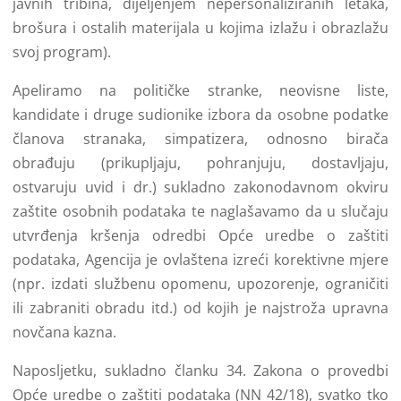
javnih tribina, dijeljenjem nepersonaliziranih letaka,
brošura i ostalih materijala u kojima izlažu i obrazlažu
svoj program).
Apeliramo na političke stranke, neovisne liste,
kandidate i druge sudionike izbora da osobne podatke
članova stranaka, simpatizera, odnosno birača
obrađuju (prikupljaju, pohranjuju, dostavljaju,
ostvaruju uvid i dr.) sukladno zakonodavnom okviru
zaštite osobnih podataka te naglašavamo da u slučaju
utvrđenja kršenja odredbi Opće uredbe o zaštiti
podataka, Agencija je ovlaštena izreći korektivne mjere
(npr. izdati službenu opomenu, upozorenje, ograničiti
ili zabraniti obradu itd.) od kojih je najstroža upravna
novčana kazna.
Naposljetku, sukladno članku 34. Zakona o provedbi
Opće uredbe o zaštiti podataka (NN 42/18), svatko tko