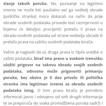
slanje takvih poruka.
No, pozivanje na legitimni
interes ne može biti paušalno već ga voditelj obrade
(politička stranka) mora dokazati na način da prije
obrade osobnih podataka provede test razmjernosti u
kojemu će detaljno procijeniti pretežu li prava na
obradu osobnih podataka od strane voditelja obrade ili
pretežu prava na zaštitu osobnih podataka birača.
Važno je naglasiti da uz druga prava iz Opće uredbe o
zaštiti podataka,
birač ima pravo u svakom trenutku
uložiti prigovor na takovu obradu svojih osobnih
podataka, odnosno može prigovoriti primanju
poruka, bez obzira je li dao privolu ili politička
stranka ima legitiman interes za obradu osobnih
podataka istog.
O tom pravu birača je potrebno
informirati jasno i odvojeno od svih drugih informacija
te se preporuča da svaka promidžbena poruka sadrži i