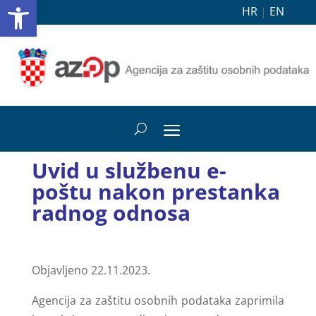
Open toolbar
HR
|
EN
Uvid u službenu e-
poštu nakon prestanka
radnog odnosa
Objavljeno 22.11.2023.
Agencija za zaštitu osobnih podataka zaprimila