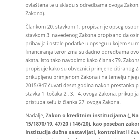
ovlaštena te u skladu s odredbama ovoga Zakona ut
Zakona).
Člankom 20. stavkom 1. propisan je opseg osobni
stavkom 3. navedenog Zakona propisano da osim 
pribavlja i ostale podatke u opsegu u kojem su m
financiranja terorizma sukladno odredbama ovo
akata. Isto tako navodimo kako članak 79. Zakona
propisuje kako su obveznici primjene citiranog 
prikupljenu primjenom Zakona i na temelju njeg
2015/847 čuvati deset godina nakon prestanka po
stavka 1. točaka 2., 3. i 4. ovoga Zakona, prikuplj
pristupa sefu iz članka 27. ovoga Zakona.
Nadalje,
Zakon o kreditnim institucijama („Nar
15/1870/19, 47/20 i 146/20), kao poseban zakon
institucija dužna sastavljati, kontrolirati i 