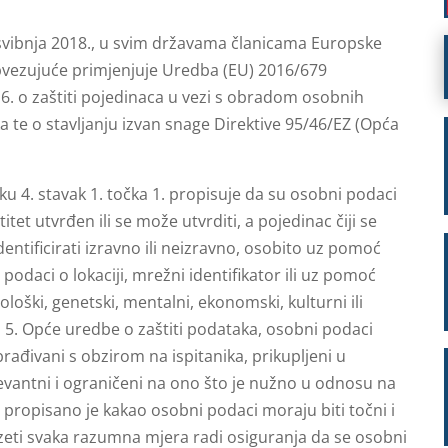
svibnja 2018., u svim državama članicama Europske
 obvezujuće primjenjuje Uredba (EU) 2016/679
6. o zaštiti pojedinaca u vezi s obradom osobnih
 te o stavljanju izvan snage Direktive 95/46/EZ (Opća
u 4. stavak 1. točka 1. propisuje da su osobni podaci
itet utvrđen ili se može utvrditi, a pojedinac čiji se
dentificirati izravno ili neizravno, osobito uz pomoć
, podaci o lokaciji, mrežni identifikator ili uz pomoć
ziološki, genetski, mentalni, ekonomski, kulturni ili
u 5. Opće uredbe o zaštiti podataka, osobni podaci
rađivani s obzirom na ispitanika, prikupljeni u
elevantni i ograničeni na ono što je nužno u odnosu na
propisano je kakao osobni podaci moraju biti točni i
eti svaka razumna mjera radi osiguranja da se osobni