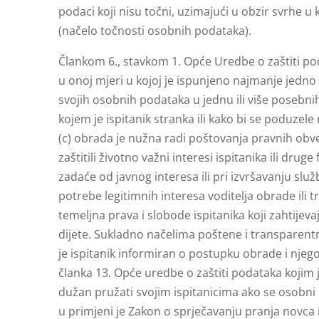
podaci koji nisu točni, uzimajući u obzir svrhe u 
(načelo točnosti osobnih podataka).
Člankom 6., stavkom 1. Opće Uredbe o zaštiti po
u onoj mjeri u kojoj je ispunjeno najmanje jedno 
svojih osobnih podataka u jednu ili više posebni
kojem je ispitanik stranka ili kako bi se poduzele
(c) obrada je nužna radi poštovanja pravnih obve
zaštitili životno važni interesi ispitanika ili drug
zadaće od javnog interesa ili pri izvršavanju služ
potrebe legitimnih interesa voditelja obrade ili tr
temeljna prava i slobode ispitanika koji zahtijev
dijete. Sukladno načelima poštene i transparent
je ispitanik informiran o postupku obrade i nj
članka 13. Opće uredbe o zaštiti podataka kojim j
dužan pružati svojim ispitanicima ako se osobni 
u primjeni je Zakon o sprječavanju pranja novca 