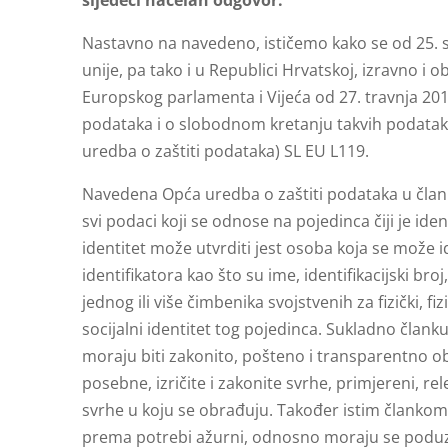
Nastavno na navedeno, ističemo kako se od 25. 
unije, pa tako i u Republici Hrvatskoj, izravno i
Europskog parlamenta i Vijeća od 27. travnja 201
podataka i o slobodnom kretanju takvih podataka
uredba o zaštiti podataka) SL EU L119.
Navedena Opća uredba o zaštiti podataka u člank
svi podaci koji se odnose na pojedinca čiji je ident
identitet može utvrditi jest osoba koja se može i
identifikatora kao što su ime, identifikacijski broj
jednog ili više čimbenika svojstvenih za fizički, fi
socijalni identitet tog pojedinca. Sukladno člank
moraju biti zakonito, pošteno i transparentno ob
posebne, izričite i zakonite svrhe, primjereni, r
svrhe u koju se obrađuju. Također istim člankom 
prema potrebi ažurni, odnosno moraju se poduz