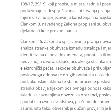
108/17, 39/19) koji propisuje mjere, radnje i pos
poduzimaju radi sprječavanja i otkrivanja pranja
mjere u svrhu sprječavanja korištenja financijsko
Člankom 9. navedenog Zakona propisani su obve
djelatnosti koje provodi banka.
Člankom 15. Zakona o sprječavanju pranja novca 
analiza stranke obuhvaća između ostaloga i mjere
identiteta na osnovi dokumenata, podataka ili i
neovisnoga izvora, uključujući, ako ga stranka ima, 
elektronički pečat. Također obuhvaća i prikuplja
poslovnoga odnosa te drugih podataka u skladu
podzakonskim aktima te stalno praćenje poslovno
stranka obavlja tijekom poslovnoga odnosa kako b
skladu sa saznanjima obveznika o stranci, poslov
i podatke o izvoru sredstava, pri čemu dokument
ažurni. Isto tako, obveznik je dužan provjeriti je l