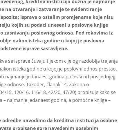
avedenog, kreditna institucija dužna je najmanje
se na otvaranje i zatvaranje te evidentiranje
depozita; isprave o ostalim promjenama koje nisu
lju kojih su podaci uneseni u poslovne knjige
ve o zasnivanju poslovnog odnosa. Pod rokovima iz
oblje nakon isteka godine u kojoj je poslovna
odstvene isprave sastavljene.
e se isprave čuvaju tijekom cijelog razdoblja trajanja
kon isteka godine u kojoj je poslovni odnos prestao.
vati najmanje jedanaest godina počevši od posljednjeg
ige odnose. Također, članak 14. Zakona o
4/15, 120/16, 116/18, 42/20, 47/20) propisuje kako se
jiga – najmanje jedanaest godina, a pomoćne knjige –
e odredbe navodimo da kreditna institucija osobne
obveze propisane gore navedenim posebnim