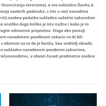
financiranju terorizma), a sve sukladno članku 6.
vanje osobnih podataka, s tim u vezi navodimo
aniti) osobne podatke sukladno važećim zakonskim
 onoliko dugo koliko je isto nužno i kako je to
drugim odnosnim propisima.
Stoga ako postoji
gore navedenom posebnom zakonu ne bi bili
 s obzirom na to da je banka, kao voditelj obrade,
osno sukladno navedenom posebnim zakonima,
 računovodstvu, u obvezi čuvati predmetne osobne