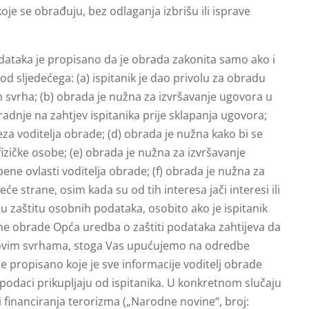
koje se obrađuju, bez odlaganja izbrišu ili isprave
dataka je propisano da je obrada zakonita samo ako i
od sljedećega: (a) ispitanik je dao privolu za obradu
h svrha; (b) obrada je nužna za izvršavanje ugovora u
 radnje na zahtjev ispitanika prije sklapanja ugovora;
za voditelja obrade; (d) obrada je nužna kako bi se
e fizičke osobe; (e) obrada je nužna za izvršavanje
bene ovlasti voditelja obrade; (f) obrada je nužna za
eće strane, osim kada su od tih interesa jači interesi ili
aju zaštitu osobnih podataka, osobito ako je ispitanik
ne obrade Opća uredba o zaštiti podataka zahtijeva da
egovim svrhama, stoga Vas upućujemo na odredbe
e propisano koje je sve informacije voditelj obrade
podaci prikupljaju od ispitanika. U konkretnom slučaju
i financiranja terorizma („Narodne novine“, broj: