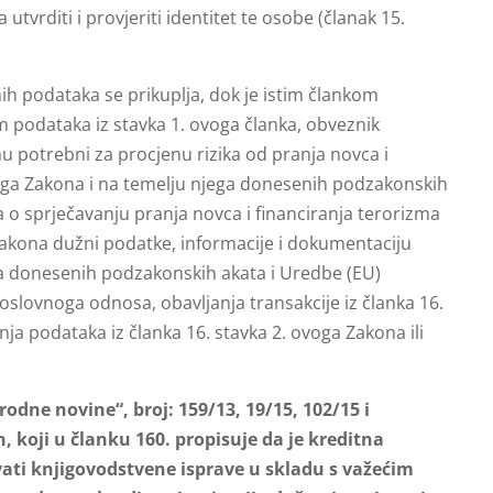
vrditi i provjeriti identitet te osobe (članak 15.
h podataka se prikuplja, dok je istim člankom
podataka iz stavka 1. ovoga članka, obveznik
u potrebni za procjenu rizika od pranja novca i
ga Zakona i na temelju njega donesenih podzakonskih
 o sprječavanju pranja novca i financiranja terorizma
Zakona dužni podatke, informacije i dokumentaciju
a donesenih podzakonskih akata i Uredbe (EU)
slovnoga odnosa, obavljanja transakcije iz članka 16.
anja podataka iz članka 16. stavka 2. ovoga Zakona ili
odne novine“, broj: 159/13, 19/15, 102/15 i
, koji u članku 160. propisuje da je kreditna
čuvati knjigovodstvene isprave u skladu s važećim