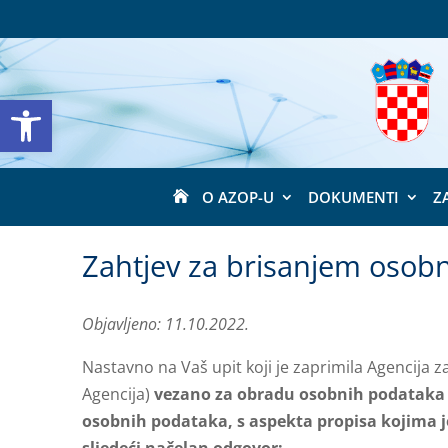
Open toolbar
O AZOP-U
DOKUMENTI
Z

Zahtjev za brisanjem osob
Objavljeno: 11.10.2022.
Nastavno na Vaš upit koji je zaprimila Agencija z
Agencija)
vezano za obradu osobnih podataka od
osobnih podataka, s aspekta propisa kojima j
sljedeći načelan odgovor: