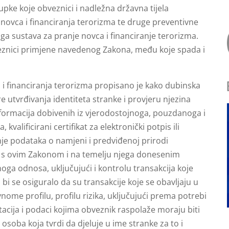
tupke koje obveznici i nadležna državna tijela
 novca i financiranja terorizma te druge preventivne
ga sustava za pranje novca i financiranje terorizma.
znici primjene navedenog Zakona, među koje spada i
i financiranja terorizma propisano je kako dubinska
 utvrđivanja identiteta stranke i provjeru njezina
nformacija dobivenih iz vjerodostojnoga, pouzdanoga i
kvalificirani certifikat za elektronički potpis ili
nje podataka o namjeni i predviđenoj prirodi
 s ovim Zakonom i na temelju njega donesenim
ga odnosa, uključujući i kontrolu transakcija koje
i se osiguralo da su transakcije koje se obavljaju u
nome profilu, profilu rizika, uključujući prema potrebi
acija i podaci kojima obveznik raspolaže moraju biti
i osoba koja tvrdi da djeluje u ime stranke za to i