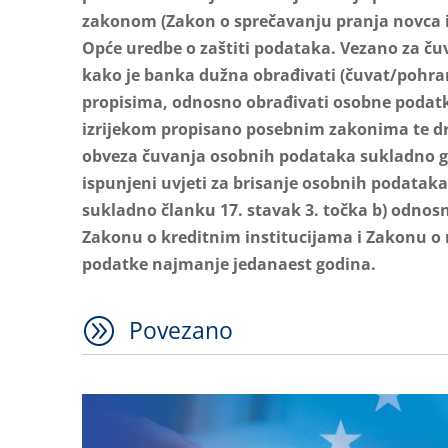
zakonom (Zakon o sprečavanju pranja novca i 
Opće uredbe o zaštiti podataka. Vezano za ču
kako je banka dužna obrađivati (čuvat/pohr
propisima, odnosno obrađivati osobne podatke
izrijekom propisano posebnim zakonima te 
obveza čuvanja osobnih podataka sukladno 
ispunjeni uvjeti za brisanje osobnih podataka
sukladno članku 17. stavak 3. točka b) odn
Zakonu o kreditnim institucijama i Zakonu o
podatke najmanje jedanaest godina.
A
Povezano