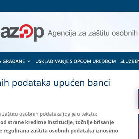
A GRAĐANE
USKLAĐIVANJE S OPĆOM UREDBOM
SLUŽBE
nih podataka upućen banci
a zaštitu osobnih podataka (dalje u tekstu:
 strane kreditne institucije, točnije brisanje
e regulirana zaštita osobnih podataka iznosimo