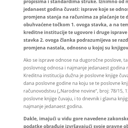
propisima i standardima struke. Iznimno od n
jedanaest godina čuvati: isprave koje se odno
promjena stanja na računima za plaćanje te 
obuhvaćene točkom 1. ovoga stavka, a na teme
kreditne institucije te ugovore i druge ispra
stavka 2. ovoga članka podrazumijeva se razd
promjena nastala, odnosno u kojoj su knjigov
Ako se isprave odnose na dugoročne poslove, takv
poslovnog odnosa i najmanje jedanaest godina na
Kreditna institucija dužna je poslovne knjige ču
dana poslovne godine na koju se te poslovne knj
računovodstvu („Narodne novine“, broj: 78/15, 13
poslovne knjige čuvaju, i to dnevnik i glavna kn
najmanje jedanaest godina.
Dakle, imajući u vidu gore navedene zakonsk
podatke obrađuje izvršavajući svoje pravne 